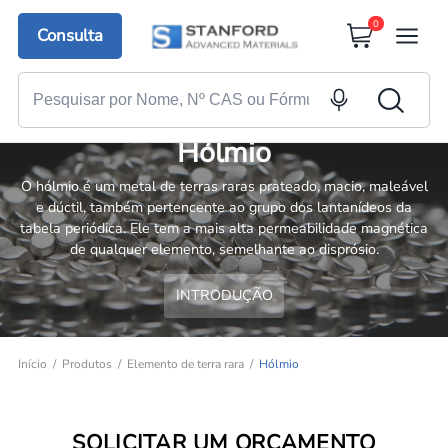
0
Consulta
Hólmio
O hólmio é um metal de terras raras prateado, macio, maleável
e dúctil, também pertencente ao grupo dos lantanídeos da
tabela periódica. Ele tem a mais alta permeabilidade magnética
de qualquer elemento, semelhante ao disprósio.
INTRODUÇÃO
Início
Produtos
Elemento de terra rara
Hólmio
SOLICITAR UM ORÇAMENTO