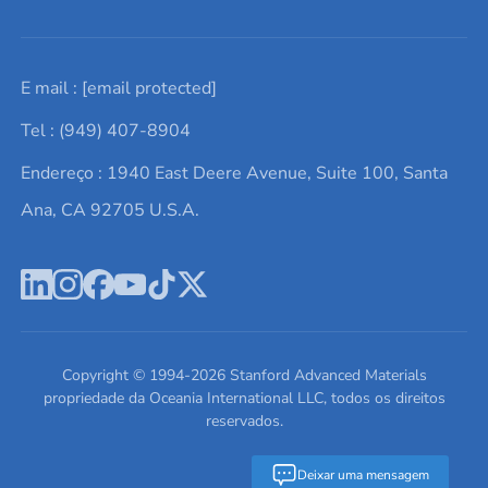
Solicite um orçamento
Materiais cerâmicos
Sobre nós
E mail :
[email protected]
Lista de consultas
Elementos de terras raras
Promoções atuais
Tel : (949) 407-8904
Termos e Condições
Alvos de pulverização catódica
Notícias e blogs
Endereço : 1940 East Deere Avenue, Suite 100, Santa
Política de Privacidade
Ácido hialurônico
Estudos de caso
Ana, CA 92705 U.S.A.
Novos produtos
Ímãs de neodímio
Perfil da Empresa
Pó de ligas de alta entropia
Fichas de Dados de Segurança
Escreva para nós
Copyright © 1994-
2026
Stanford Advanced Materials
propriedade da Oceania International LLC, todos os direitos
reservados.
Deixar uma mensagem