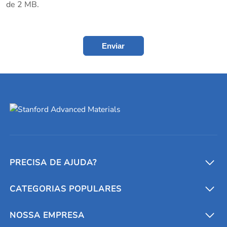
de 2 MB.
Enviar
PRECISA DE AJUDA?
CATEGORIAS POPULARES
Conversores e calculadoras
Entre em contato conosco
Metais refratários
NOSSA EMPRESA