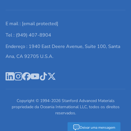
Solicite um orçamento
Materiais cerâmicos
Sobre nós
E mail :
[email protected]
Lista de consultas
Elementos de terras raras
Promoções atuais
Tel : (949) 407-8904
Termos e Condições
Alvos de pulverização catódica
Notícias e blogs
Endereço : 1940 East Deere Avenue, Suite 100, Santa
Política de Privacidade
Ácido hialurônico
Estudos de caso
Ana, CA 92705 U.S.A.
Novos produtos
Ímãs de neodímio
Perfil da Empresa
Pó de ligas de alta entropia
Fichas de Dados de Segurança
Escreva para nós
Copyright © 1994-
2026
Stanford Advanced Materials
propriedade da Oceania International LLC, todos os direitos
reservados.
Deixar uma mensagem