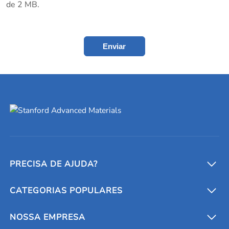
de 2 MB.
Enviar
PRECISA DE AJUDA?
CATEGORIAS POPULARES
Conversores e calculadoras
Entre em contato conosco
Metais refratários
NOSSA EMPRESA