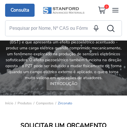
0
Consulta
Zirconato
Uma das cerâmicas de zirconato mais comuns e úteis é o
titanato de zirconato de chumbo (PZT), um material cerâmico
de perovskita semelhante ao titanato de bário e estrôncio
(BST) e que apresenta um efeito piezoelétrico acentuado -
produz uma carga elétrica quando comprimido mecanicamente,
um fenômeno explorado na produção de sensores eletrônicos
sofisticados. O efeito piezoelétrico também funciona na direção
oposta - o PZT pode ser induzido a mudar fisicamente de forma
quando um campo elétrico externo é aplicado, o que o torna
muito valioso em aplicações de atuadores.
INTRODUÇÃO
Início
Produtos
Compostos
Zirconato
SOLICITAR UM ORÇAMENTO