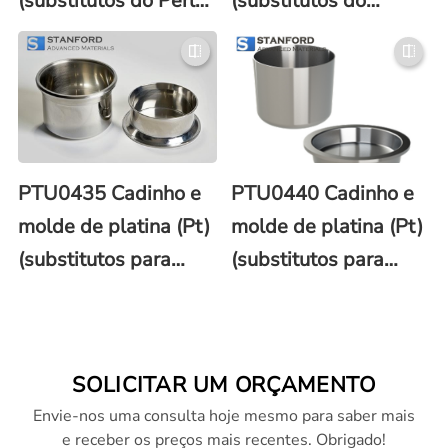
(substitutos do Perl-
(substitutos do
X®)
Vulcan)
PTU0435 Cadinho e
PTU0440 Cadinho e
molde de platina (Pt)
molde de platina (Pt)
(substitutos para
(substitutos para
Phoenix)
Katanax®)
SOLICITAR UM ORÇAMENTO
Envie-nos uma consulta hoje mesmo para saber mais
e receber os preços mais recentes. Obrigado!