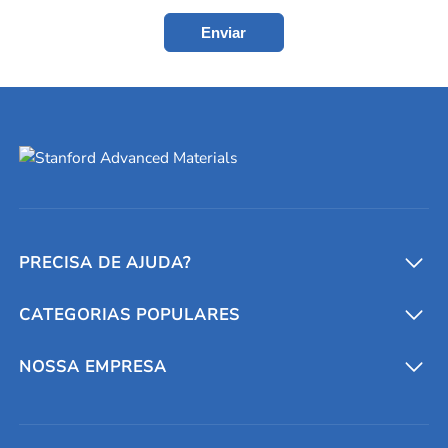
Enviar
PRECISA DE AJUDA?
CATEGORIAS POPULARES
Conversores e calculadoras
Entre em contato conosco
Metais refratários
NOSSA EMPRESA
Solicite um orçamento
Materiais cerâmicos
Sobre nós