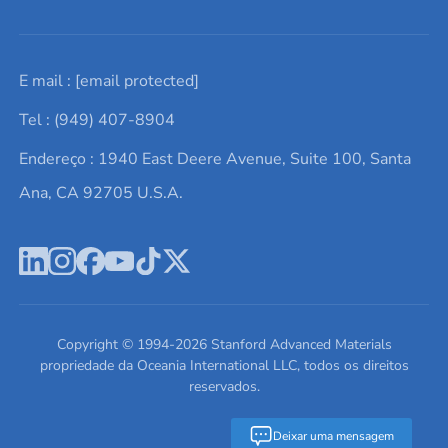
Solicite um orçamento
Materiais cerâmicos
Sobre nós
E mail :
[email protected]
Lista de consultas
Elementos de terras raras
Promoções atuais
Tel : (949) 407-8904
Termos e Condições
Alvos de pulverização catódica
Notícias e blogs
Endereço : 1940 East Deere Avenue, Suite 100, Santa
Política de Privacidade
Ácido hialurônico
Estudos de caso
Ana, CA 92705 U.S.A.
Novos produtos
Ímãs de neodímio
Perfil da Empresa
Pó de ligas de alta entropia
Fichas de Dados de Segurança
Escreva para nós
Copyright © 1994-
2026
Stanford Advanced Materials
propriedade da Oceania International LLC, todos os direitos
reservados.
Deixar uma mensagem