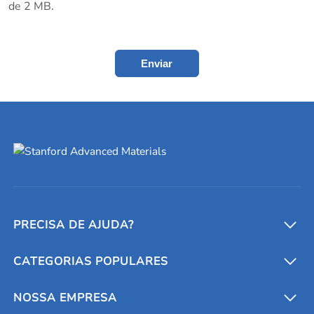
de 2 MB.
Enviar
PRECISA DE AJUDA?
CATEGORIAS POPULARES
Conversores e calculadoras
Entre em contato conosco
Metais refratários
NOSSA EMPRESA