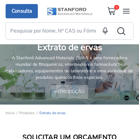
0
Consulta
Extrato de ervas
A Stanford Advanced Materials (SAM) é uma fornecedora
mundial de fitoquímicos, intermediários farmacêuticos,
catalisadores, equipamentos de laboratório e uma variedade de
produtos químicos finos especiais.
INTRODUÇÃO
Início
Produtos
Extrato de ervas
SOLICITAR UM ORÇAMENTO