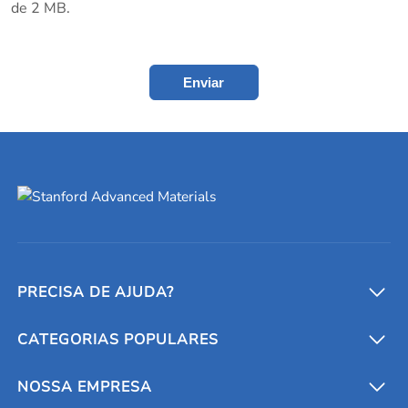
de 2 MB.
Enviar
PRECISA DE AJUDA?
CATEGORIAS POPULARES
Conversores e calculadoras
Entre em contato conosco
Metais refratários
NOSSA EMPRESA