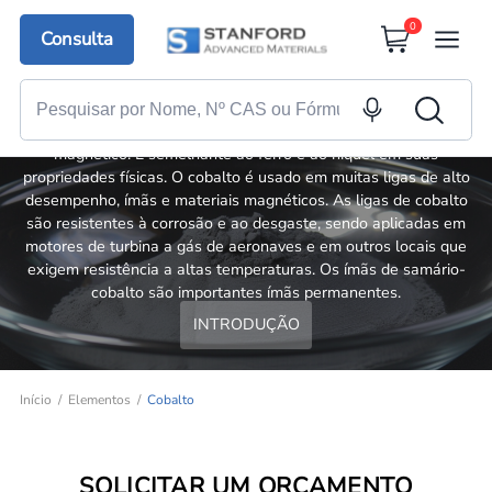
0
Consulta
Cobalto
O cobalto é um metal duro, brilhante, prateado, quebradiço e
magnético. É semelhante ao ferro e ao níquel em suas
propriedades físicas. O cobalto é usado em muitas ligas de alto
desempenho, ímãs e materiais magnéticos. As ligas de cobalto
são resistentes à corrosão e ao desgaste, sendo aplicadas em
motores de turbina a gás de aeronaves e em outros locais que
exigem resistência a altas temperaturas. Os ímãs de samário-
cobalto são importantes ímãs permanentes.
INTRODUÇÃO
Início
Elementos
Cobalto
SOLICITAR UM ORÇAMENTO