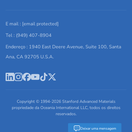
Solicite um orçamento
Materiais cerâmicos
Sobre nós
E mail :
[email protected]
Lista de consultas
Elementos de terras raras
Promoções atuais
Tel : (949) 407-8904
Termos e Condições
Alvos de pulverização catódica
Notícias e blogs
Endereço : 1940 East Deere Avenue, Suite 100, Santa
Política de Privacidade
Ácido hialurônico
Estudos de caso
Ana, CA 92705 U.S.A.
Novos produtos
Ímãs de neodímio
Perfil da Empresa
Pó de ligas de alta entropia
Fichas de Dados de Segurança
Escreva para nós
Copyright © 1994-
2026
Stanford Advanced Materials
propriedade da Oceania International LLC, todos os direitos
reservados.
Deixar uma mensagem