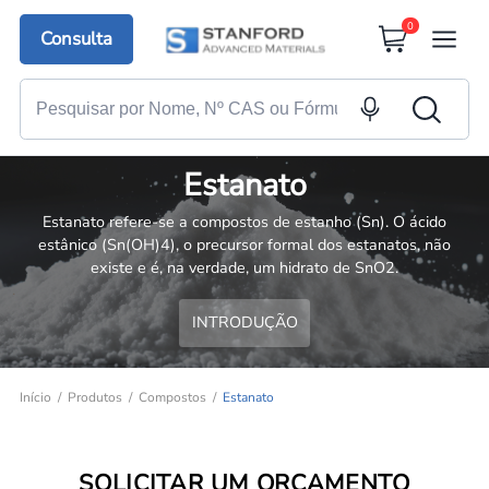
0
Consulta
Estanato
Estanato refere-se a compostos de estanho (Sn). O ácido
estânico (Sn(OH)4), o precursor formal dos estanatos, não
existe e é, na verdade, um hidrato de SnO2.
INTRODUÇÃO
Início
Produtos
Compostos
Estanato
SOLICITAR UM ORÇAMENTO