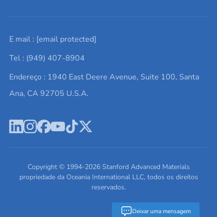
Solicite um orçamento
Materiais cerâmicos
Sobre nós
E mail :
[email protected]
Lista de consultas
Elementos de terras raras
Promoções atuais
Tel : (949) 407-8904
Termos e Condições
Alvos de pulverização catódica
Notícias e blogs
Endereço : 1940 East Deere Avenue, Suite 100, Santa
Política de Privacidade
Ácido hialurônico
Estudos de caso
Ana, CA 92705 U.S.A.
Novos produtos
Ímãs de neodímio
Perfil da Empresa
Pó de ligas de alta entropia
Fichas de Dados de Segurança
Escreva para nós
Copyright © 1994-
2026
Stanford Advanced Materials
propriedade da Oceania International LLC, todos os direitos
reservados.
Deixar uma mensagem