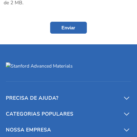
de 2 MB.
Enviar
PRECISA DE AJUDA?
CATEGORIAS POPULARES
Conversores e calculadoras
Entre em contato conosco
Metais refratários
NOSSA EMPRESA