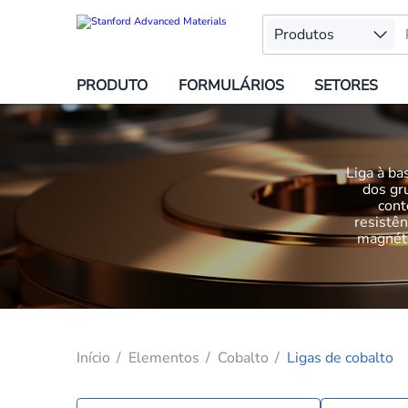
Produtos
PRODUTO
FORMULÁRIOS
SETORES
Liga à ba
dos gr
cont
resistê
magnéti
Início
Elementos
Cobalto
Ligas de cobalto