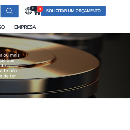
PT
0
SOLICITAR UM ORÇAMENTO
Selecionar a língua
SO
EMPRESA
English (US)
English (UK)
Española
um ou mais
Deutsch
tas que
nte a
Français
alto não
m de ter
Italiano
日本語
Русский
한국어
Português
العربية