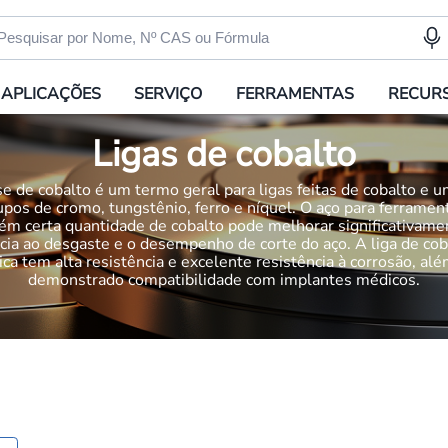
APLICAÇÕES
SERVIÇO
FERRAMENTAS
RECUR
Ligas de cobalto
se de cobalto é um termo geral para ligas feitas de cobalto e 
upos de cromo, tungstênio, ferro e níquel. O aço para ferramen
ém certa quantidade de cobalto pode melhorar significativame
ncia ao desgaste e o desempenho de corte do aço. A liga de cob
ca tem alta resistência e excelente resistência à corrosão, alé
demonstrado compatibilidade com implantes médicos.