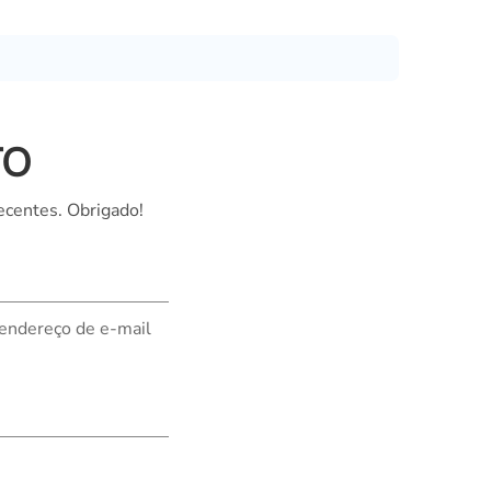
Nederland
Polska
Sverige
भारत
TO
ecentes. Obrigado!
 endereço de e-mail