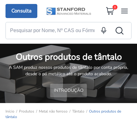
0
Consulta
Outros produtos de tântalo
A SAM produz nossos produtos de tântalo por conta própria,
desde o pó metálico até o produto acabado.
INTRODUÇÃO
Início
Produtos
Metal não ferroso
Tântalo
Outros produtos de
tântalo