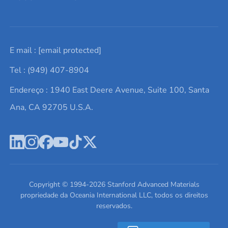
Solicite um orçamento
Materiais cerâmicos
Sobre nós
E mail :
[email protected]
Lista de consultas
Elementos de terras raras
Promoções atuais
Tel : (949) 407-8904
Termos e Condições
Alvos de pulverização catódica
Notícias e blogs
Endereço : 1940 East Deere Avenue, Suite 100, Santa
Política de Privacidade
Ácido hialurônico
Estudos de caso
Ana, CA 92705 U.S.A.
Novos produtos
Ímãs de neodímio
Perfil da Empresa
Pó de ligas de alta entropia
Fichas de Dados de Segurança
Escreva para nós
Copyright © 1994-
2026
Stanford Advanced Materials
propriedade da Oceania International LLC, todos os direitos
reservados.