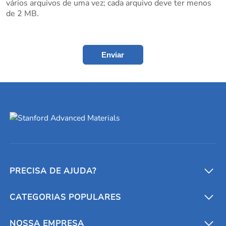
vários arquivos de uma vez; cada arquivo deve ter menos
de 2 MB.
Enviar
PRECISA DE AJUDA?
CATEGORIAS POPULARES
Conversores e calculadoras
Entre em contato conosco
Metais refratários
NOSSA EMPRESA