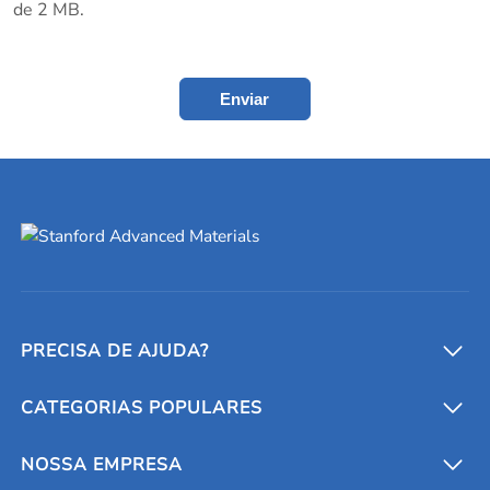
de 2 MB.
Enviar
PRECISA DE AJUDA?
CATEGORIAS POPULARES
Conversores e calculadoras
Entre em contato conosco
Metais refratários
NOSSA EMPRESA