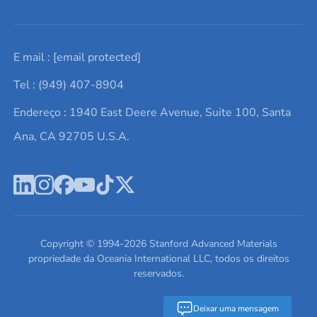
Solicite um orçamento
Materiais cerâmicos
Sobre nós
E mail :
[email protected]
Lista de consultas
Elementos de terras raras
Promoções atuais
Tel : (949) 407-8904
Termos e Condições
Alvos de pulverização catódica
Notícias e blogs
Endereço : 1940 East Deere Avenue, Suite 100, Santa
Política de Privacidade
Ácido hialurônico
Estudos de caso
Ana, CA 92705 U.S.A.
Novos produtos
Ímãs de neodímio
Perfil da Empresa
Pó de ligas de alta entropia
Fichas de Dados de Segurança
Escreva para nós
Copyright © 1994-
2026
Stanford Advanced Materials
propriedade da Oceania International LLC, todos os direitos
reservados.
Deixar uma mensagem