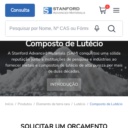
0
Consulta
Composto de Lutécio
A Stanford Advanced Materials (SAM) conquistou uma sólida
reputação junto a instituições de pesquisa e indústrias ao
fornecer metais e compostos de lutécio de alta pureza por mais
de duas décadas.
INTRODUÇÃO
Início
Produtos
Elemento de terra rara
Lutécio
Composto de Lutécio
SOLICITAR UM ORÇAMENTO