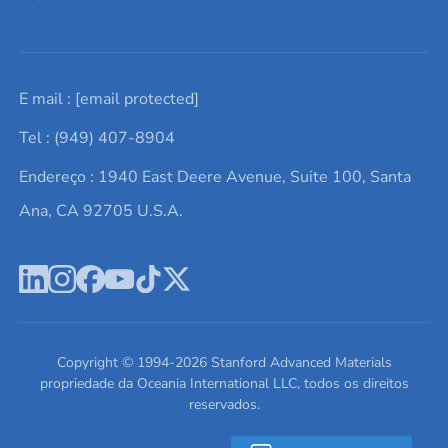
Solicite um orçamento
Materiais cerâmicos
Sobre nós
E mail :
[email protected]
Lista de consultas
Elementos de terras raras
Promoções atuais
Tel : (949) 407-8904
Termos e Condições
Alvos de pulverização catódica
Notícias e blogs
Endereço : 1940 East Deere Avenue, Suite 100, Santa
Política de Privacidade
Ácido hialurônico
Estudos de caso
Ana, CA 92705 U.S.A.
Novos produtos
Ímãs de neodímio
Perfil da Empresa
Pó de ligas de alta entropia
Fichas de Dados de Segurança
Escreva para nós
Copyright © 1994-
2026
Stanford Advanced Materials
propriedade da Oceania International LLC, todos os direitos
reservados.