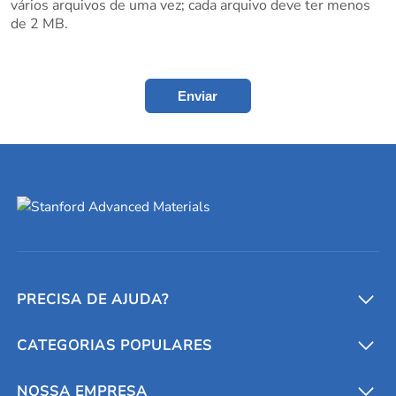
vários arquivos de uma vez; cada arquivo deve ter menos
de 2 MB.
Enviar
PRECISA DE AJUDA?
CATEGORIAS POPULARES
Conversores e calculadoras
Entre em contato conosco
Metais refratários
NOSSA EMPRESA