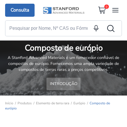
0
Consulta
Composto de európio
A Stanford Advanced Materials é um fornecedor confiável de
compostos de európio. Fornecemos uma ampla variedade de
compostos de terras raras a preços competitivos.
INTRODUÇÃO
Início
Produtos
Elemento de terra rara
Európio
Composto de
európio