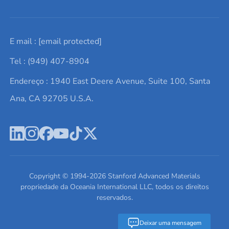
Solicite um orçamento
Materiais cerâmicos
Sobre nós
E mail :
[email protected]
Lista de consultas
Elementos de terras raras
Promoções atuais
Tel : (949) 407-8904
Termos e Condições
Alvos de pulverização catódica
Notícias e blogs
Endereço : 1940 East Deere Avenue, Suite 100, Santa
Política de Privacidade
Ácido hialurônico
Estudos de caso
Ana, CA 92705 U.S.A.
Novos produtos
Ímãs de neodímio
Perfil da Empresa
Pó de ligas de alta entropia
Fichas de Dados de Segurança
Escreva para nós
Copyright © 1994-
2026
Stanford Advanced Materials
propriedade da Oceania International LLC, todos os direitos
reservados.
Deixar uma mensagem