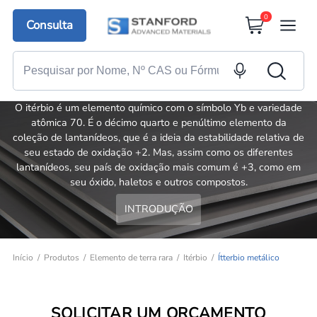
0
Consulta
Ítterbio metálico
O itérbio é um elemento químico com o símbolo Yb e variedade
atômica 70. É o décimo quarto e penúltimo elemento da
coleção de lantanídeos, que é a ideia da estabilidade relativa de
seu estado de oxidação +2. Mas, assim como os diferentes
lantanídeos, seu país de oxidação mais comum é +3, como em
seu óxido, haletos e outros compostos.
INTRODUÇÃO
Início
Produtos
Elemento de terra rara
Itérbio
Ítterbio metálico
SOLICITAR UM ORÇAMENTO