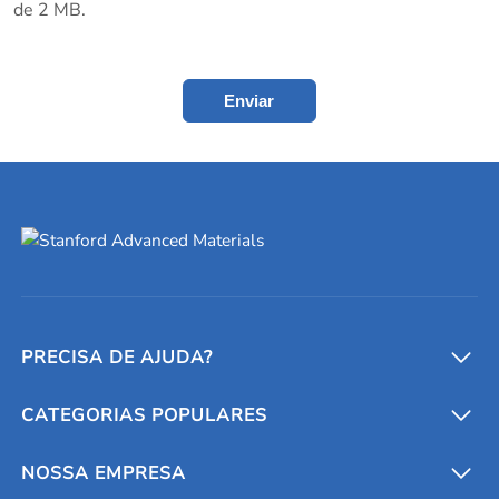
de 2 MB.
Enviar
PRECISA DE AJUDA?
CATEGORIAS POPULARES
Conversores e calculadoras
Entre em contato conosco
Metais refratários
NOSSA EMPRESA