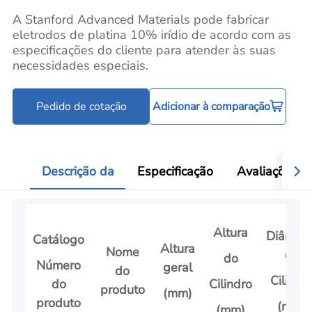
A Stanford Advanced Materials pode fabricar
eletrodos de platina 10% irídio de acordo com as
especificações do cliente para atender às suas
necessidades especiais.
Pedido de cotação
Adicionar à comparação
Descrição da
Especificação
Avaliações
Altura
Diâmetr
Catálogo
Altura
Nome
do
do
Número
geral
do
Cilindr
do
Cilindro
produto
(mm)
produto
(mm)
(mm)