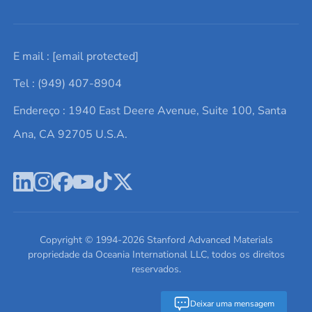
Solicite um orçamento
Materiais cerâmicos
Sobre nós
E mail :
[email protected]
Lista de consultas
Elementos de terras raras
Promoções atuais
Tel : (949) 407-8904
Termos e Condições
Alvos de pulverização catódica
Notícias e blogs
Endereço : 1940 East Deere Avenue, Suite 100, Santa
Política de Privacidade
Ácido hialurônico
Estudos de caso
Ana, CA 92705 U.S.A.
Novos produtos
Ímãs de neodímio
Perfil da Empresa
Pó de ligas de alta entropia
Fichas de Dados de Segurança
Escreva para nós
Copyright © 1994-
2026
Stanford Advanced Materials
propriedade da Oceania International LLC, todos os direitos
reservados.
Deixar uma mensagem