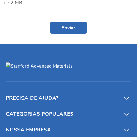
de 2 MB.
Enviar
PRECISA DE AJUDA?
CATEGORIAS POPULARES
Conversores e calculadoras
Entre em contato conosco
Metais refratários
NOSSA EMPRESA