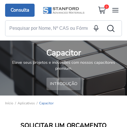
0
Consulta
Capacitor
Eleve seus projetos e inovações com nossos capacitores
premium.
INTRODUÇÃO
Início
Aplicativos
Capacitor
SOLICITAR UM ORÇAMENTO