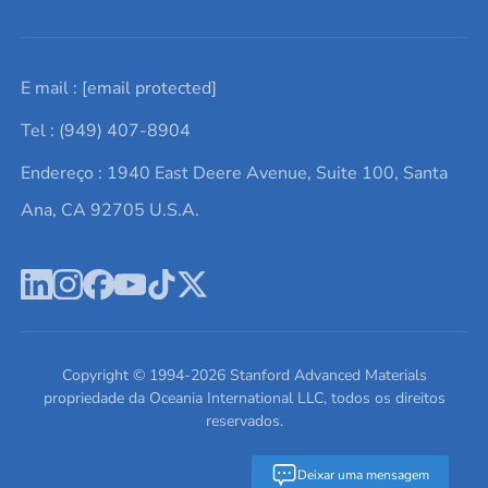
Solicite um orçamento
Materiais cerâmicos
Sobre nós
E mail :
[email protected]
Lista de consultas
Elementos de terras raras
Promoções atuais
Tel : (949) 407-8904
Termos e Condições
Alvos de pulverização catódica
Notícias e blogs
Endereço : 1940 East Deere Avenue, Suite 100, Santa
Política de Privacidade
Ácido hialurônico
Estudos de caso
Ana, CA 92705 U.S.A.
Novos produtos
Ímãs de neodímio
Perfil da Empresa
Pó de ligas de alta entropia
Fichas de Dados de Segurança
Escreva para nós
Copyright © 1994-
2026
Stanford Advanced Materials
propriedade da Oceania International LLC, todos os direitos
reservados.
Deixar uma mensagem