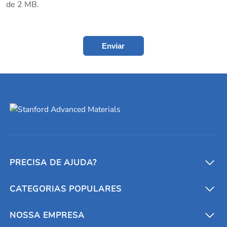
de 2 MB.
Enviar
PRECISA DE AJUDA?
CATEGORIAS POPULARES
Conversores e calculadoras
Entre em contato conosco
Metais refratários
NOSSA EMPRESA