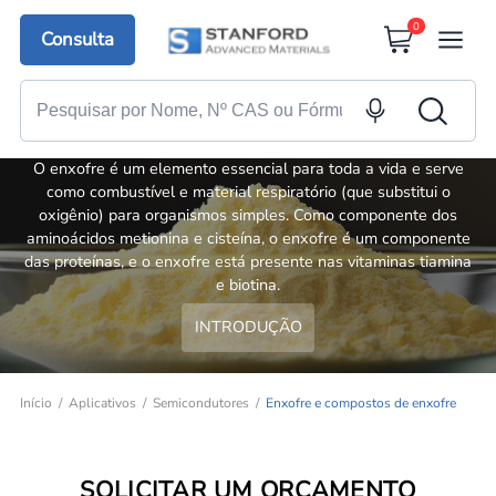
0
Consulta
Enxofre e compostos de enxofre
O enxofre é um elemento essencial para toda a vida e serve
como combustível e material respiratório (que substitui o
oxigênio) para organismos simples. Como componente dos
aminoácidos metionina e cisteína, o enxofre é um componente
das proteínas, e o enxofre está presente nas vitaminas tiamina
e biotina.
INTRODUÇÃO
Início
Aplicativos
Semicondutores
Enxofre e compostos de enxofre
SOLICITAR UM ORÇAMENTO