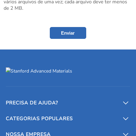
vários arquivos de uma vez; cada arquivo deve ter menos
de 2 MB.
Enviar
PRECISA DE AJUDA?
CATEGORIAS POPULARES
Conversores e calculadoras
Entre em contato conosco
Metais refratários
NOSSA EMPRESA