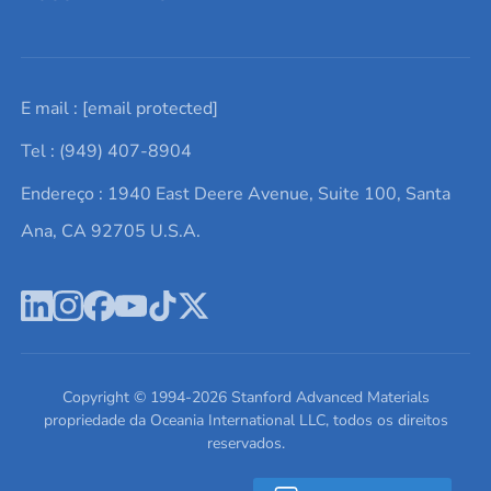
Solicite um orçamento
Materiais cerâmicos
Sobre nós
E mail :
[email protected]
Lista de consultas
Elementos de terras raras
Promoções atuais
Tel : (949) 407-8904
Termos e Condições
Alvos de pulverização catódica
Notícias e blogs
Endereço : 1940 East Deere Avenue, Suite 100, Santa
Política de Privacidade
Ácido hialurônico
Estudos de caso
Ana, CA 92705 U.S.A.
Novos produtos
Ímãs de neodímio
Perfil da Empresa
Pó de ligas de alta entropia
Fichas de Dados de Segurança
Escreva para nós
Copyright © 1994-
2026
Stanford Advanced Materials
propriedade da Oceania International LLC, todos os direitos
reservados.