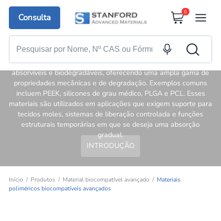
0
Consulta
Materiais poliméricos
biocompatíveis avançados
Os polímeros biocompatíveis incluem variedades não
absorvíveis e biodegradáveis, oferecendo uma ampla gama de
propriedades mecânicas e de degradação. Exemplos comuns
incluem PEEK, silicones de grau médico, PLGA e PCL. Esses
materiais são utilizados em aplicações que exigem suporte para
tecidos moles, sistemas de liberação controlada e funções
estruturais temporárias em que se deseja uma absorção
gradual.
INTRODUÇÃO
Início
Produtos
Material biocompatível avançado
Materiais
poliméricos biocompatíveis avançados