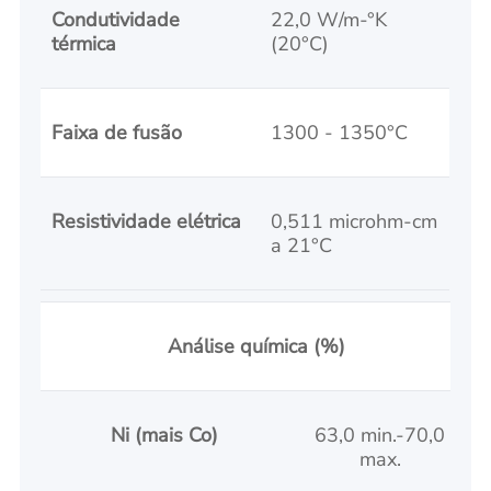
Condutividade
22,0 W/m-°K
térmica
(20°C)
Faixa de fusão
1300 - 1350°C
Resistividade elétrica
0,511 microhm-cm
a 21°C
Análise química (%)
Ni (mais Co)
63,0 min.-70,0
max.