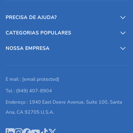
PRECISA DE AJUDA?
CATEGORIAS POPULARES
Conversores e calculadoras
Entre em contato conosco
Metais refratários
NOSSA EMPRESA
Solicite um orçamento
Materiais cerâmicos
Sobre nós
E mail :
[email protected]
Lista de consultas
Elementos de terras raras
Promoções atuais
Tel : (949) 407-8904
Termos e Condições
Alvos de pulverização catódica
Notícias e blogs
Endereço : 1940 East Deere Avenue, Suite 100, Santa
Política de Privacidade
Ácido hialurônico
Estudos de caso
Ana, CA 92705 U.S.A.
Novos produtos
Ímãs de neodímio
Perfil da Empresa