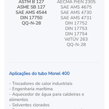
ASTM B 127
AECMA PrEN 2305
ASME SB 127
SAE AMS 4675
SAE AMS 4544
SAE AMS 4730
DIN 17750
SAE AMS 4731
QQ-N-28
DIN 17752
DIN 17753
DIN 17754
VdTÜV 263
S
QQ-N-28
Aplicações
do tubo Monel 400
- Trocadores de calor industriais
- Engenharia marítima
- Aquecedor de água para caldeiras e
alimentos
- Solventes clorados