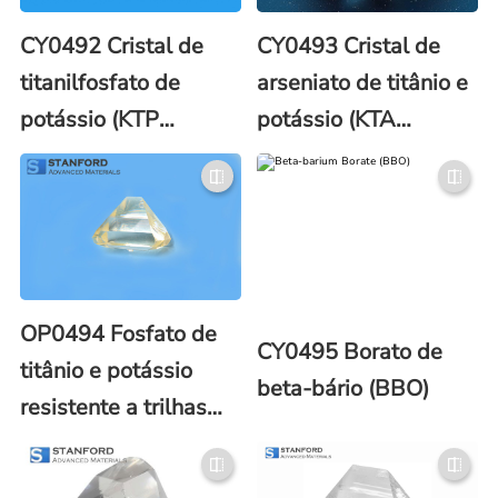
CY0492 Cristal de
CY0493 Cristal de
titanilfosfato de
arseniato de titânio e
potássio (KTP
potássio (KTA
Crystal)
Crystal)
OP0494 Fosfato de
CY0495 Borato de
titânio e potássio
beta-bário (BBO)
resistente a trilhas
cinzas (GTR-KTP)