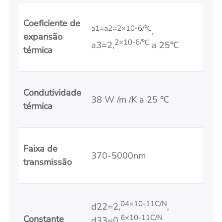
Coeficiente de
a1=a2=2×10-6/℃
,
expansão
2×10-6/℃
a3=2,
a 25℃
térmica
Condutividade
38 W /m /K a 25 ℃
térmica
Faixa de
370-5000nm
transmissão
04×10-11C/N
d22=2,
,
6×10-11C/N
Constante
d33=0,
,