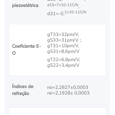
piezoelétrica
d15=7×10-11C/N
,
1×10-11C/N
d31=-0,
gT33=32pm/V,
gS33=31pm/V；
gT31=10pm/V,
Coeficiente E-
gS31=8,6pm/V
O
gT22=6,8pm/V,
gS22=3,4pm/V
Índices de
no=2,2827±0,0003
ne=2,1928± 0,0003
refração