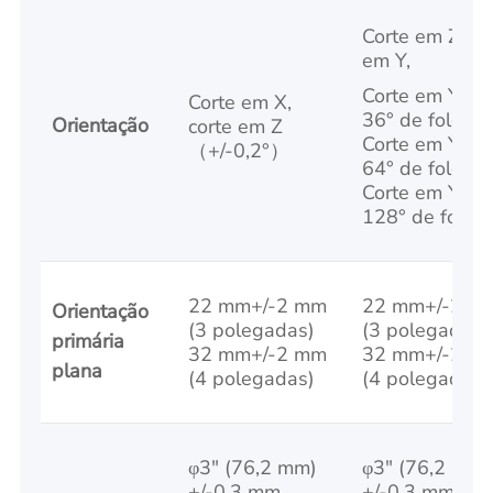
Corte em Z, co
em Y,
Corte em Y co
Corte em X,
36° de folga,
Orientação
corte em Z
Corte em Y co
（+/-0,2°）
64° de folga,
Corte em Y co
128° de folga
22 mm+/-2 mm
22 mm+/-2 m
Orientação
(3 polegadas)
(3 polegadas)
primária
32 mm+/-2 mm
32 mm+/-2 m
plana
(4 polegadas)
(4 polegadas)
φ3" (76,2 mm)
φ3" (76,2 mm)
+/-0,3 mm
+/-0,3 mm