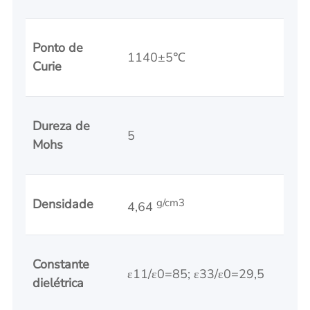
Ponto de
1140±5℃
Curie
Dureza de
5
Mohs
Densidade
g/cm3
4,64
Constante
ε11/ε0=85; ε33/ε0=29,5
dielétrica