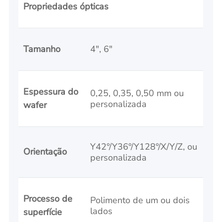
Propriedades ópticas
Tamanho
4", 6"
Espessura do
0,25, 0,35, 0,50 mm ou
personalizada
wafer
Y42°/Y36°/Y128°/X/Y/Z, ou
Orientação
personalizada
Processo de
Polimento de um ou dois
lados
superfície