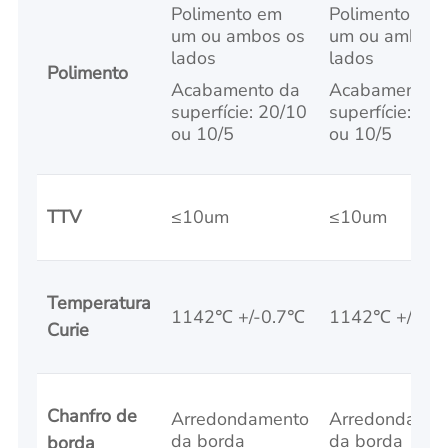
Polimento em
Polimento em
um ou ambos os
um ou ambos 
lados
lados
Polimento
Acabamento da
Acabamento d
superfície: 20/10
superfície: 20
ou 10/5
ou 10/5
TTV
≤10um
≤10um
Temperatura
1142℃ +/-0.7℃
1142℃ +/-3℃
Curie
Chanfro de
Arredondamento
Arredondamen
da borda
da borda
borda