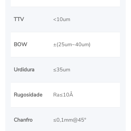
TTV
<10um
BOW
±(25um~40um)
Urdidura
≤35um
Rugosidade
Ra≤10Å
Chanfro
≤0,1mm@45°