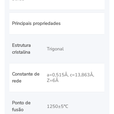
Principais propriedades
Estrutura
Trigonal
cristalina
Constante de
a=0,515Å, c=13,863Å,
Z=6Å
rede
Ponto de
1250±5℃
fusão