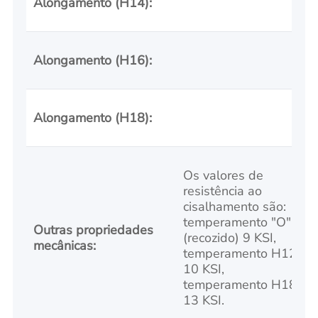
Alongamento (H14):
9
Alongamento (H16):
6
Alongamento (H18):
5
Os valores de
resistência ao
cisalhamento são:
temperamento "O"
Outras propriedades
(recozido) 9 KSI,
mecânicas:
temperamento H12
10 KSI,
temperamento H18
13 KSI.