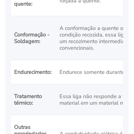
forjada a quente.
quente:
A conformação a quente ou a fr
Conformação -
condição recozida, essa liga p
Soldagem:
um recozimento intermediário.
convencionais.
Endurecimento:
Endurece somente durante o tra
Tratamento
Essa liga não responde a trat
térmico:
material em um material macio
Outras
propriedades
A condutividade elétrica é de