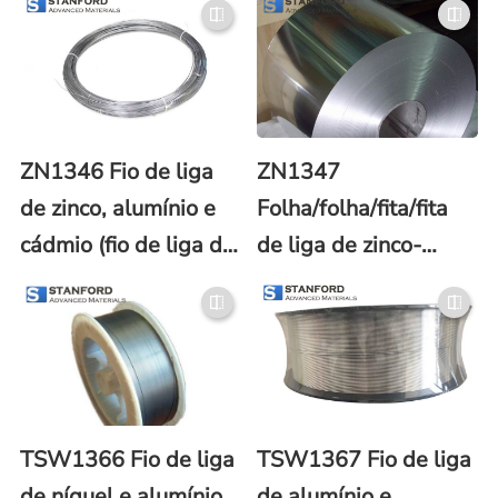
ZN1346 Fio de liga
ZN1347
de zinco, alumínio e
Folha/folha/fita/fita
cádmio (fio de liga de
de liga de zinco-
Zn/AI/Cd)
alumínio-cádmio (Zn-
Al-Cd)
TSW1366 Fio de liga
TSW1367 Fio de liga
de níquel e alumínio
de alumínio e