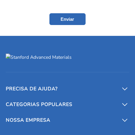
Enviar
PRECISA DE AJUDA?
CATEGORIAS POPULARES
Conversores e calculadoras
Entre em contato conosco
Metais refratários
NOSSA EMPRESA