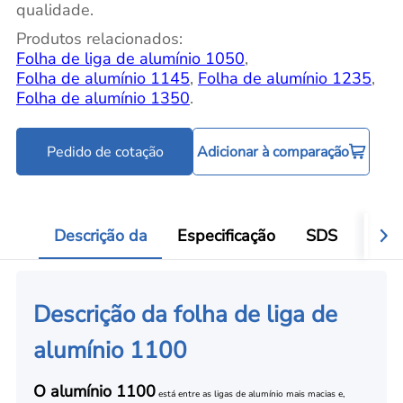
qualidade.
Produtos relacionados:
Folha de liga de alumínio 1050
,
Folha de alumínio 1145
,
Folha de alumínio 1235
,
Folha de alumínio 1350
.
Pedido de cotação
Adicionar à comparação
Descrição da
Especificação
SDS
Aval
Descrição da folha de liga de
alumínio 1100
O alumínio 1100
está entre as ligas de alumínio mais macias e,