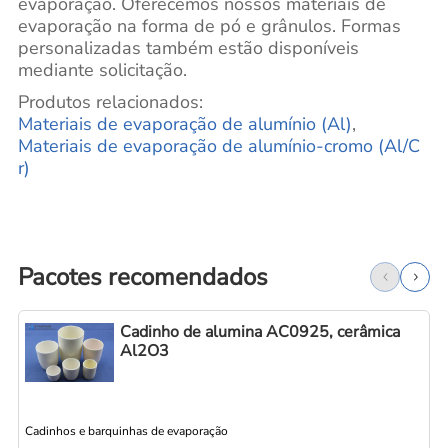
evaporação. Oferecemos nossos materiais de
evaporação na forma de pó e grânulos. Formas
personalizadas também estão disponíveis
mediante solicitação.
Produtos relacionados:
Materiais de evaporação de alumínio (Al)
,
Materiais de evaporação de alumínio-cromo (Al/C
r)
Pacotes recomendados
Cadinho de alumina AC0925, cerâmica
Al2O3
Cadinhos e barquinhas de evaporação
C