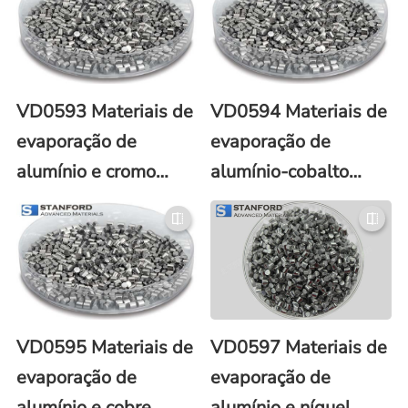
VD0593 Materiais de
VD0594 Materiais de
evaporação de
evaporação de
alumínio e cromo
alumínio-cobalto
(Al/Cr)
(Al/Co)
VD0595 Materiais de
VD0597 Materiais de
evaporação de
evaporação de
alumínio e cobre
alumínio e níquel