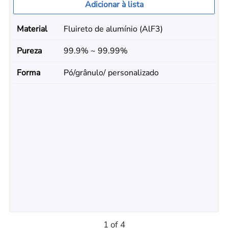
Adicionar à lista
Material
Fluireto de alumínio (AlF3)
Pureza
99.9% ~ 99.99%
Forma
Pó/grânulo/ personalizado
1 of 4