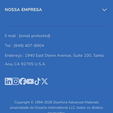
Entre em contato conosco
Metais refratários
NOSSA EMPRESA
Solicite um orçamento
Materiais cerâmicos
Sobre nós
E mail :
[email protected]
Lista de consultas
Elementos de terras raras
Promoções atuais
Tel : (949) 407-8904
Termos e Condições
Alvos de pulverização catódica
Notícias e blogs
Endereço : 1940 East Deere Avenue, Suite 100, Santa
Política de Privacidade
Ácido hialurônico
Estudos de caso
Ana, CA 92705 U.S.A.
Novos produtos
Ímãs de neodímio
Perfil da Empresa
Pó de ligas de alta entropia
Fichas de Dados de Segurança
Escreva para nós
Copyright © 1994-
2026
Stanford Advanced Materials
propriedade da Oceania International LLC, todos os direitos
reservados.