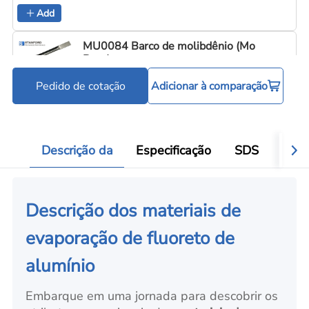
Add
MU0084 Barco de molibdênio (Mo
Boat)
Pedido de cotação
Adicionar à comparação
Cadinhos e barquinhas de evaporação
C
Add
Descrição da
Especificação
SDS
Aval
Descrição dos materiais de
evaporação de fluoreto de
alumínio
Embarque em uma jornada para descobrir os