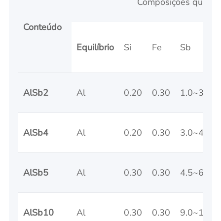
Composições químic
Conteúdo
Equilíbrio
Si
Fe
Sb
AlSb2
Al
0.20
0.30
1.0~3.0
AlSb4
Al
0.20
0.30
3.0~4.5
AlSb5
Al
0.30
0.30
4.5~6.0
AlSb10
Al
0.30
0.30
9.0~11.0