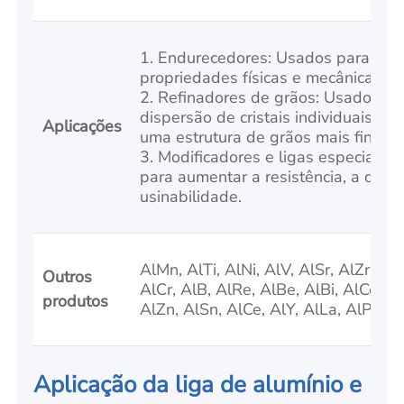
1. Endurecedores: Usados para mel
propriedades físicas e mecânicas de
2. Refinadores de grãos: Usados par
dispersão de cristais individuais em
Aplicações
uma estrutura de grãos mais fina e 
3. Modificadores e ligas especiais
para aumentar a resistência, a ducti
usinabilidade.
AlMn, AlTi, AlNi, AlV, AlSr, AlZr, AlC
Outros
AlCr, AlB, AlRe, AlBe, AlBi, AlCo, 
produtos
AlZn, AlSn, AlCe, AlY, AlLa, AlPr, Al
Aplicação da liga de alumínio e