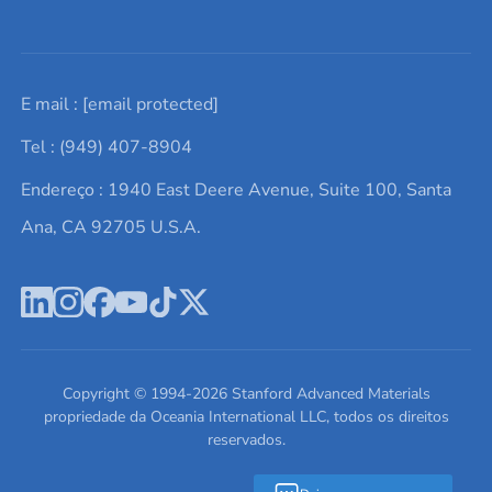
Solicite um orçamento
Materiais cerâmicos
Sobre nós
E mail :
[email protected]
Lista de consultas
Elementos de terras raras
Promoções atuais
Tel : (949) 407-8904
Termos e Condições
Alvos de pulverização catódica
Notícias e blogs
Endereço : 1940 East Deere Avenue, Suite 100, Santa
Política de Privacidade
Ácido hialurônico
Estudos de caso
Ana, CA 92705 U.S.A.
Novos produtos
Ímãs de neodímio
Perfil da Empresa
Pó de ligas de alta entropia
Fichas de Dados de Segurança
Escreva para nós
Copyright © 1994-
2026
Stanford Advanced Materials
propriedade da Oceania International LLC, todos os direitos
reservados.