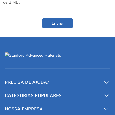
de 2 MB.
Enviar
PRECISA DE AJUDA?
CATEGORIAS POPULARES
Conversores e calculadoras
Entre em contato conosco
Metais refratários
NOSSA EMPRESA