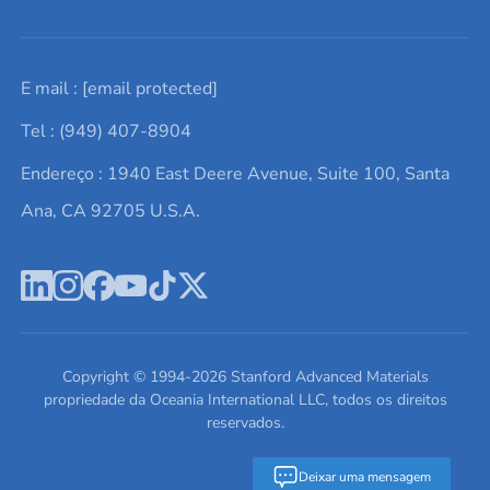
Solicite um orçamento
Materiais cerâmicos
Sobre nós
E mail :
[email protected]
Lista de consultas
Elementos de terras raras
Promoções atuais
Tel : (949) 407-8904
Termos e Condições
Alvos de pulverização catódica
Notícias e blogs
Endereço : 1940 East Deere Avenue, Suite 100, Santa
Política de Privacidade
Ácido hialurônico
Estudos de caso
Ana, CA 92705 U.S.A.
Novos produtos
Ímãs de neodímio
Perfil da Empresa
Pó de ligas de alta entropia
Fichas de Dados de Segurança
Escreva para nós
Copyright © 1994-
2026
Stanford Advanced Materials
propriedade da Oceania International LLC, todos os direitos
reservados.
Deixar uma mensagem