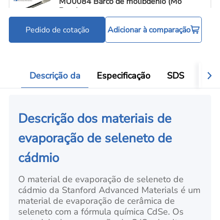
MU0084 Barco de molibdênio (Mo
Boat)
Pedido de cotação
Adicionar à comparação
Cadinhos e barquinhas de evaporação
C
Add
Descrição da
Especificação
SDS
Víde
Descrição dos materiais de
evaporação de seleneto de
cádmio
O material de evaporação de seleneto de
cádmio da Stanford Advanced Materials é um
material de evaporação de cerâmica de
seleneto com a fórmula química CdSe. Os