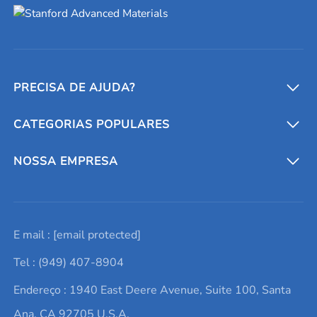
PRECISA DE AJUDA?
CATEGORIAS POPULARES
Conversores e calculadoras
Entre em contato conosco
Metais refratários
NOSSA EMPRESA
Solicite um orçamento
Materiais cerâmicos
Sobre nós
E mail :
[email protected]
Lista de consultas
Elementos de terras raras
Promoções atuais
Tel : (949) 407-8904
Termos e Condições
Alvos de pulverização catódica
Notícias e blogs
Endereço : 1940 East Deere Avenue, Suite 100, Santa
Política de Privacidade
Ácido hialurônico
Estudos de caso
Ana, CA 92705 U.S.A.