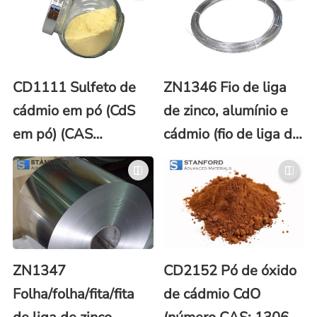
CD1111 Sulfeto de
ZN1346 Fio de liga
cádmio em pó (CdS
de zinco, alumínio e
em pó) (CAS
cádmio (fio de liga de
No.1306-23-6)
Zn/AI/Cd)
ZN1347
CD2152 Pó de óxido
Folha/folha/fita/fita
de cádmio CdO