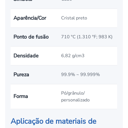
Aparência/Cor
Cristal preto
Ponto de fusão
710 °C (1.310 °F; 983 K)
Densidade
6,82 g/cm3
Pureza
99.9% ~ 99.999%
Pó/grânulo/
Forma
personalizado
Aplicação de materiais de