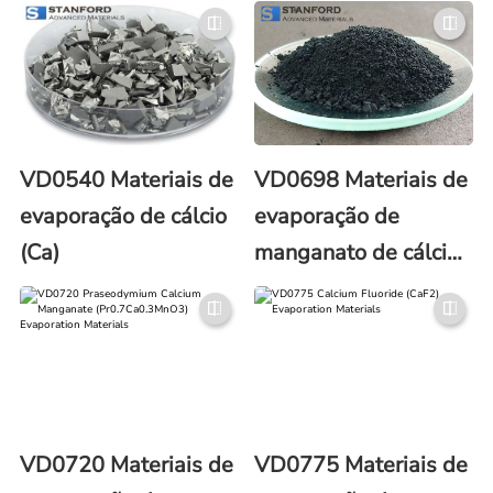
NO. 12007-99-7)
VD0540 Materiais de
VD0698 Materiais de
evaporação de cálcio
evaporação de
(Ca)
manganato de cálcio
e lantânio
(La0.67Ca0.33MnO3)
VD0720 Materiais de
VD0775 Materiais de