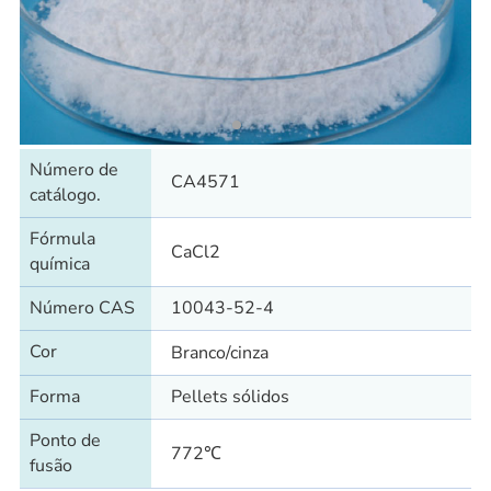
Número de
CA4571
catálogo.
Fórmula
CaCl2
química
Número CAS
10043-52-4
Cor
Branco/cinza
Forma
Pellets sólidos
Ponto de
772℃
fusão