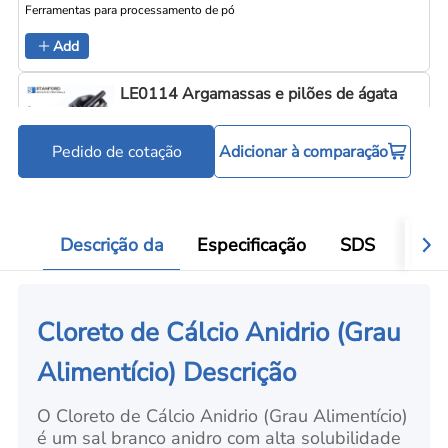
Ferramentas para processamento de pó
Add
LE0114 Argamassas e pilões de ágata
Pedido de cotação
Adicionar à comparação
Ferramentas para processamento de pó
Add
Descrição da
Especificação
SDS
Aval
Cloreto de Cálcio Anidrio (Grau
Alimentício) Descrição
O Cloreto de Cálcio Anidrio (Grau Alimentício)
é um sal branco anidro com alta solubilidade