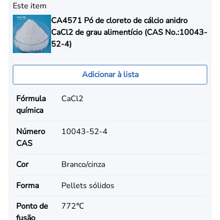
Este item
CA4571 Pó de cloreto de cálcio anidro
CaCl2 de grau alimentício (CAS No.:10043-
52-4)
Adicionar à lista
Fórmula
CaCl2
química
Número
10043-52-4
CAS
Cor
Branco/cinza
Forma
Pellets sólidos
Ponto de
772℃
fusão