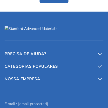
PRECISA DE AJUDA?
CATEGORIAS POPULARES
Conversores e calculadoras
Entre em contato conosco
Metais refratários
NOSSA EMPRESA
Solicite um orçamento
Materiais cerâmicos
Sobre nós
E mail :
[email protected]
Lista de consultas
Elementos de terras raras
Promoções atuais