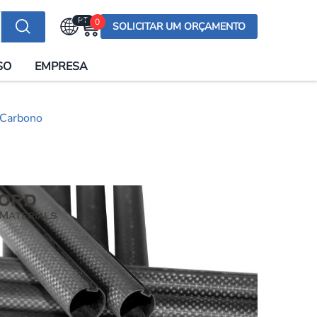
PT
0
SOLICITAR UM ORÇAMENTO
Selecionar a língua
SO
EMPRESA
English (US)
English (UK)
 Carbono
Española
Deutsch
Français
Italiano
日本語
Русский
한국어
Português
العربية