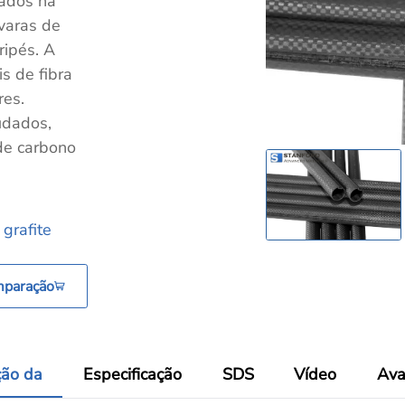
cados na
 varas de
ripés. A
s de fibra
res.
udados,
 de carbono
grafite
mparação
ção da
Especificação
SDS
Vídeo
Ava