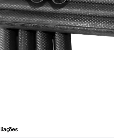
Nederland
Polska
Sverige
भारत
liações