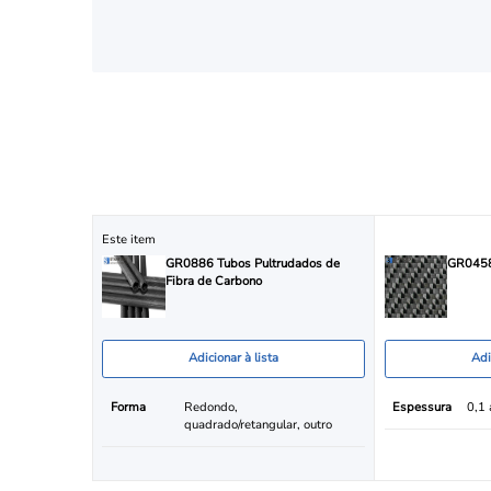
Este item
GR0886 Tubos Pultrudados de
GR0458 
Fibra de Carbono
Adicionar à lista
Adi
Forma
Redondo,
Espessura
0,1
quadrado/retangular, outro