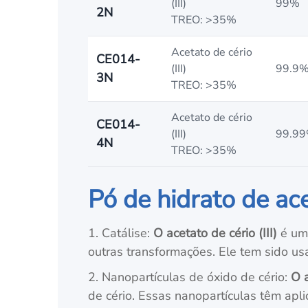
(III)
99%
2N
TREO: >35%
Acetato de cério
CE014-
(III)
99.9
3N
TREO: >35%
Acetato de cério
CE014-
(III)
99.9
4N
TREO: >35%
Pó de hidrato de ace
1. Catálise:
O acetato de cério (III)
é um 
outras transformações. Ele tem sido us
2. Nanopartículas de óxido de cério:
O a
de cério. Essas nanopartículas têm apli