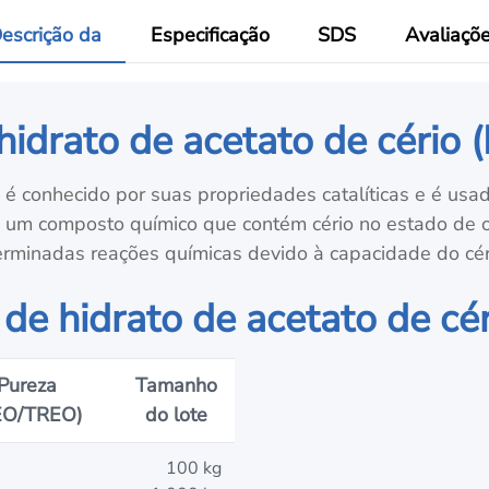
escrição da
Especificação
SDS
Avaliaçõ
idrato de acetato de cério (I
I) é conhecido por suas propriedades catalíticas e é usa
É um composto químico que contém cério no estado de o
eterminadas reações químicas devido à capacidade do cér
de hidrato de acetato de cério
Pureza
Tamanho
EO/TREO)
do lote
100 kg