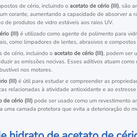
mpostos de cério, incluindo o
acetato de cério (III)
, são a
 um corante, aumentando a capacidade de absorver a rad
ão de produtos de vidro estáveis aos raios UV.
rio (III)
é utilizado como agente de polimento para vidr
ais, como limpadores de lentes, abrasivos e compostos
 de cério, incluindo o
acetato de cério (III)
, podem ser 
reduzir as emissões nocivas. Esses aditivos atuam com
ustível nos motores.
io (III)
é útil para estudar e compreender as proprieda
 relacionadas à atividade antioxidante e ao estresse 
 de cério (III)
pode ser usado como um revestimento anti
orma uma camada protetora que evita a deterioração do m
hidrato de acetato de cério 