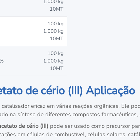
1.000 kg
10MT
100 kg
%
1.000 kg
10MT
100 kg
9%
1.000 kg
10MT
tato de cério (III) Aplicação
catalisador eficaz em várias reações orgânicas. Ele pod
ado na síntese de diferentes compostos farmacêuticos, 
cetato de cério (III)
pode ser usado como precursor para
cações em células de combustível, células solares, catá