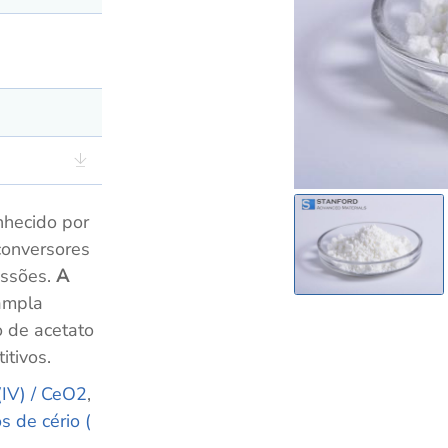
onhecido por
conversores
issões.
A
ampla
o de acetato
itivos.
(IV) / CeO2
,
os de
cério (