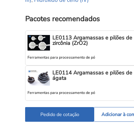
III)
,
Hidróxido de cério (IV)
Pacotes recomendados
LE0113 Argamassas e pilões de
zircônia (ZrO2)
Ferramentas para processamento de pó
LE0114 Argamassas e pilões de
ágata
Ferramentas para processamento de pó
Pedido de cotação
Adicionar à co