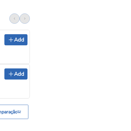
Add
Add
mparação