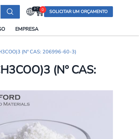
PT
0
SOLICITAR UM ORÇAMENTO
Selecionar a língua
SO
EMPRESA
English (US)
English (UK)
e(CH3COO)3 (Nº CAS: 206996-60-3)
Española
Deutsch
e(CH3COO)3 (Nº CAS:
Français
Italiano
日本語
Русский
한국어
Português
العربية