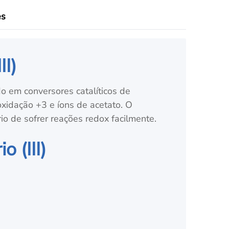
es
II)
do em conversores catalíticos de
xidação +3 e íons de acetato. O
io de sofrer reações redox facilmente.
 (III)