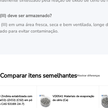
ormalmente sintetizado pela reação de óxido de cério ou 
 (III) deve ser armazenado?
(III) em uma área fresca, seca e bem ventilada, longe d
ado para evitar contaminação.
Comparar itens semelhantes
Mostrar diferenças
Zircônia estabilizada com
VD0541 Materiais de evaporação
CeO2)-(ZrO2) (CSZ) em pó
de cério (Ce)
o CAS 53169-24-7)