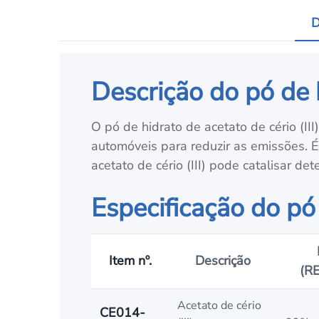
D
Descrição do pó de h
O pó de hidrato de acetato de cério (II
automóveis para reduzir as emissões. 
acetato de cério (III) pode catalisar d
Especificação do pó 
Item nº.
Descrição
(R
Acetato de cério
CE014-