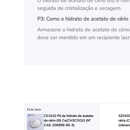
O hidrato de acetato de cério (III) é n
seguida de cristalização e secagem.
P3: Como o hidrato de acetato de cério
Armazene o hidrato de acetato de cério 
deve ser mantido em um recipiente lacr
Este item
CE1010 Pó de hidrato de acetato
SZ0430 
de cério (III) Ce(CH3COO)3 (Nº
céria (
CAS: 206996-60-3)
(númer