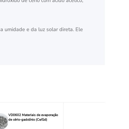
hidróxido de cério com ácido acético,
a umidade e da luz solar direta. Ele
VD0602 Materiais de evaporação
de cério-gadolínio (Ce/Gd)