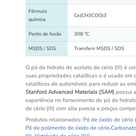
Fórmula
Ce(CH3COO)3
química
Ponto de fusão
308 °C
MSDS / SDS
Transferir MSDS / SDS
O pó de hidrato de acetato de cério (III) é c
suas propriedades catalíticas e é usado em 
catalíticos de automóveis para reduzir as em
Stanford Advanced Materials (SAM)
possui 
experiência no fornecimento de pó de hidrat
de cério (III) com alta pureza e preços compet
Produtos relacionados:
Pó
de
óxido de cério 
Pó de polimento de óxido de cério
,
Carbonat