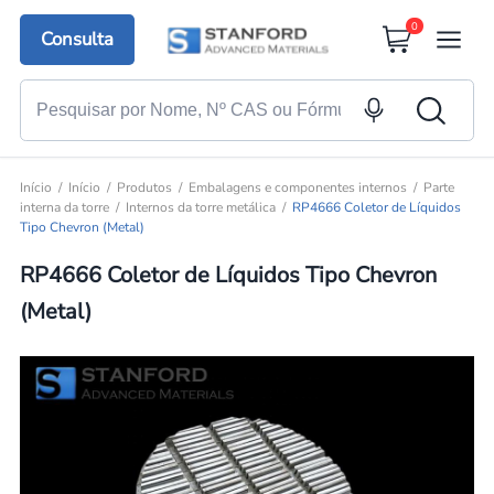
0
Consulta
Início
Início
Produtos
Embalagens e componentes internos
Parte
interna da torre
Internos da torre metálica
RP4666 Coletor de Líquidos
Tipo Chevron (Metal)
RP4666 Coletor de Líquidos Tipo Chevron
(Metal)