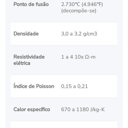
Ponto de fusão
2.730℃ (4.946℉)
(decompõe-se)
Densidade
3,0 a 3,2 g/cm3
Resistividade
1 a 4 10x Ω-m
elétrica
Índice de Poisson
0,15 a 0,21
Calor específico
670 a 1180 J/kg-K