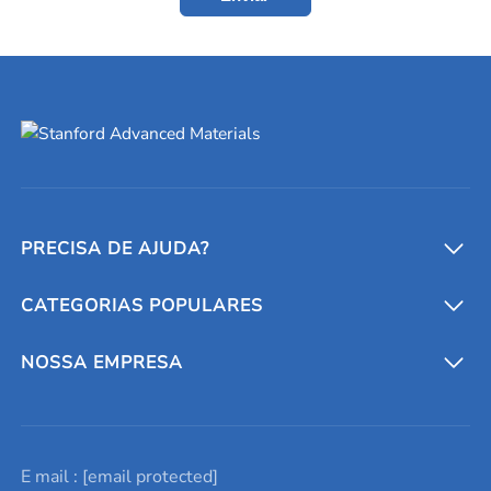
PRECISA DE AJUDA?
CATEGORIAS POPULARES
Conversores e calculadoras
Entre em contato conosco
Metais refratários
NOSSA EMPRESA
Solicite um orçamento
Materiais cerâmicos
Sobre nós
E mail :
[email protected]
Lista de consultas
Elementos de terras raras
Promoções atuais