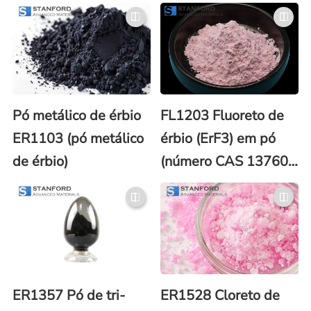
(ErF3)
Pó metálico de érbio
FL1203 Fluoreto de
ER1103 (pó metálico
érbio (ErF3) em pó
de érbio)
(número CAS 13760-
83-3)
ER1357 Pó de tri-
ER1528 Cloreto de