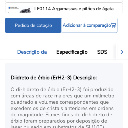
LE0114 Argamassas e pilões de ágata
Pedido de cotação
Adicionar à comparação
Ferramentas para processamento de pó
Add
Descrição da
Especificação
SDS
Aval
Diidreto de érbio (ErH2-3) Descrição:
O di-hidreto de érbio (ErH2-3) foi produzido
com áreas de face maiores que um milímetro
quadrado e volumes correspondentes que
excedem os de cristais anteriores em ordens
de magnitude. Filmes finos de di-hidreto de
érbio foram preparados por deposição de
laser pulsado em substratos de Si (100)