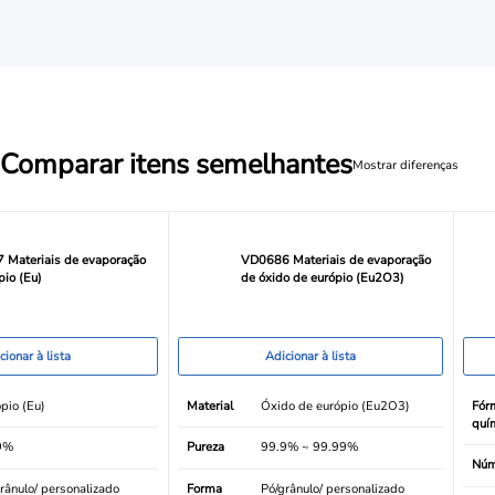
Comparar itens semelhantes
Mostrar diferenças
 Materiais de evaporação
VD0686 Materiais de evaporação
pio (Eu)
de óxido de európio (Eu2O3)
cionar à lista
Adicionar à lista
pio (Eu)
Material
Óxido de európio (Eu2O3)
Fór
quí
9%
Pureza
99.9% ~ 99.99%
Núm
rânulo/ personalizado
Forma
Pó/grânulo/ personalizado