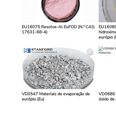
EU16075 Resolve-Al EuFOD (N.º CAS:
EU16089 
17631-68-4)
hidroxime
európio 
VD0547 Materiais de evaporação de
VD0686 M
európio (Eu)
óxido de