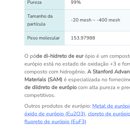
Pureza
99%
Tamanho da
-20 mesh ~ -400 mesh
partícula
Peso molecular
153.97988
O pó
de di-hidreto de eur
ópio é um composto
európio está no estado de oxidação +3 e fo
composto com hidrogênio.
A Stanford Advan
Materials (SAM)
é especializada no forneci
de diidreto de európio
com alta pureza e pre
competitivos.
Outros produtos de európio:
Metal de európi
óxido de európio (Eu2O3)
,
cloreto de európi
fluoreto de európio (EuF3)