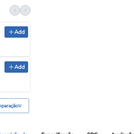
Add
Add
mparação