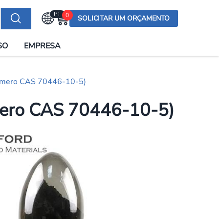
PT
0
SOLICITAR UM ORÇAMENTO
Selecionar a língua
SO
EMPRESA
English (US)
English (UK)
número CAS 70446-10-5)
Española
Deutsch
mero CAS 70446-10-5)
Français
Italiano
日本語
Русский
한국어
Português
العربية