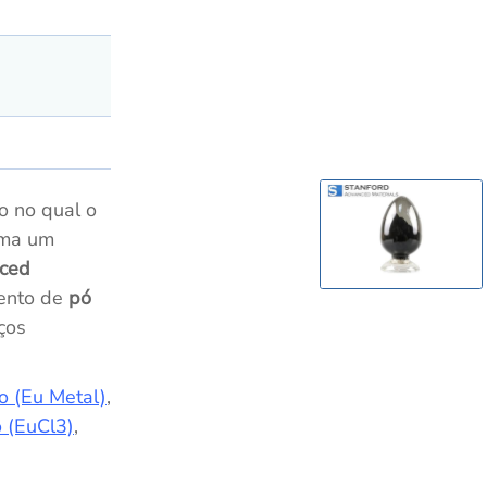
 no qual o
rma um
ced
mento de
pó
ços
o (Eu Metal)
,
o (EuCl3)
,