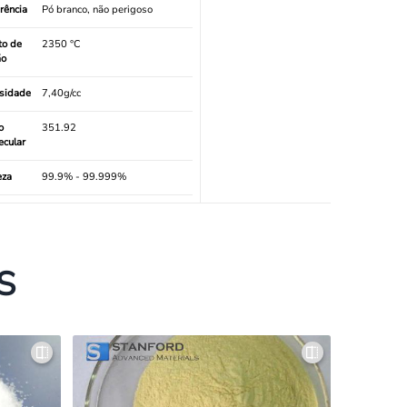
rência
Pó branco, não perigoso
to de
2350 °C
ão
sidade
7,40g/cc
o
351.92
ecular
eza
99.9% - 99.999%
S