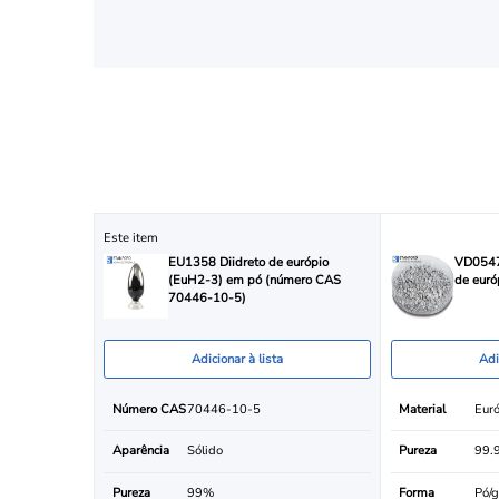
Este item
EU1358 Diidreto de európio
VD0547
(EuH2-3) em pó (número CAS
de euró
70446-10-5)
Adicionar à lista
Adi
Número CAS
70446-10-5
Material
Euró
Aparência
Sólido
Pureza
99.
Pureza
99%
Forma
Pó/g