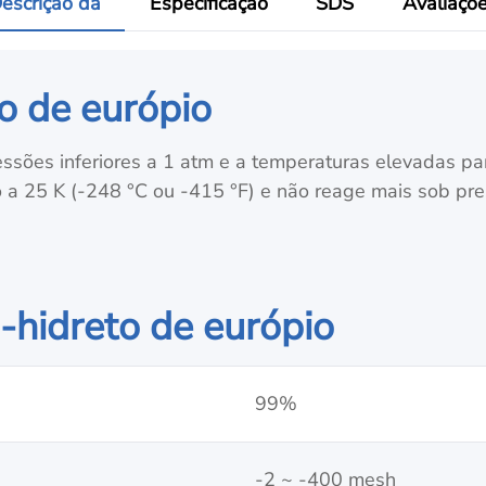
escrição da
Especificação
SDS
Avaliaçõ
do de európio
ssões inferiores a 1 atm e a temperaturas elevadas pa
co a 25 K (-248 °C ou -415 °F) e não reage mais sob pr
i-hidreto de európio
99%
-2 ~ -400 mesh