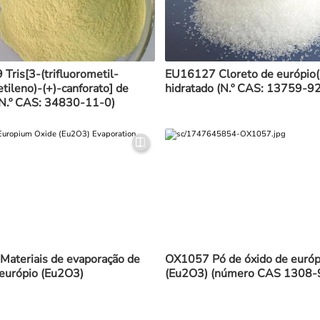
Tris[3-(trifluorometil-
EU16127 Cloreto de európio(I
tileno)-(+)-canforato] de
hidratado (N.º CAS: 13759-9
(N.º CAS: 34830-11-0)
ateriais de evaporação de
OX1057 Pó de óxido de európ
 európio (Eu2O3)
(Eu2O3) (número CAS 1308-