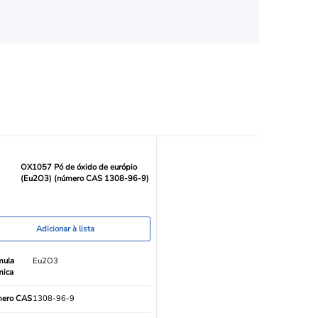
OX1057 Pó de óxido de európio
(Eu2O3) (número CAS 1308-96-9)
Adicionar à lista
mula
Eu2O3
mica
ero CAS
1308-96-9