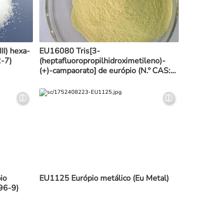
II) hexa-
EU16080 Tris[3-
2-7)
(heptafluoropropilhidroximetileno)-
(+)-campaorato] de európio (N.º CAS:
34788-82-4)
io
EU1125 Európio metálico (Eu Metal)
96-9)