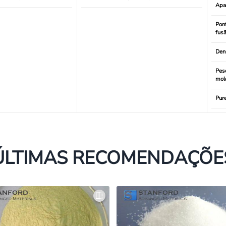
Apa
Pon
fus
Den
Pes
mol
Pur
ÚLTIMAS RECOMENDAÇÕE