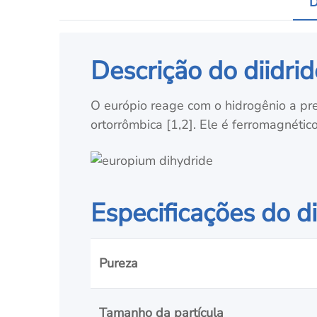
D
Descrição do diidri
O európio reage com o hidrogênio a pre
ortorrômbica [1,2]. Ele é ferromagnéti
Especificações do d
Pureza
Tamanho da partícula