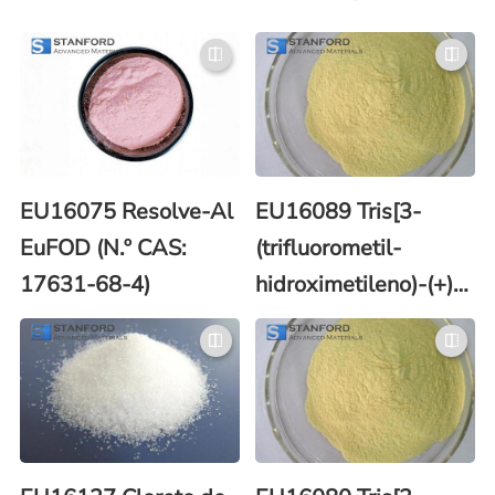
EU16075 Resolve-Al
EU16089 Tris[3-
EuFOD (N.º CAS:
(trifluorometil-
17631-68-4)
hidroximetileno)-(+)-
canforato] de európio
(N.º CAS: 34830-11-
0)