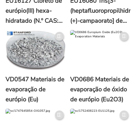
EU16127 Cloreto de
EU16080 Tris[3-
európio(III) hexa-
(heptafluoropropilhidro
hidratado (N.º CAS:
(+)-campaorato] de
13759-92-7)
európio (N.º CAS:
34788-82-4)
VD0547 Materiais de
VD0686 Materiais de
evaporação de
evaporação de óxido
európio (Eu)
de európio (Eu2O3)