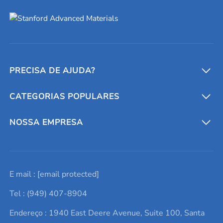
PRECISA DE AJUDA?
CATEGORIAS POPULARES
Conversores e calculadoras
Entre em contato conosco
Metais refratários
NOSSA EMPRESA
Solicite um orçamento
Materiais cerâmicos
Sobre nós
E mail :
[email protected]
Lista de consultas
Elementos de terras raras
Promoções atuais
Tel : (949) 407-8904
Termos e Condições
Alvos de pulverização catódica
Notícias e blogs
Endereço : 1940 East Deere Avenue, Suite 100, Santa