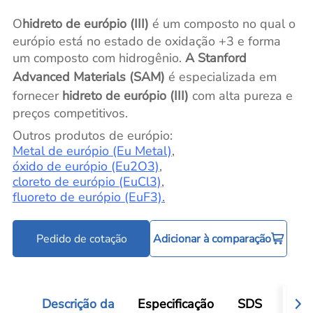
O
hidreto de európio (III)
é um composto no qual o
európio está no estado de oxidação +3 e forma
um composto com hidrogênio.
A Stanford
Advanced Materials (SAM)
é especializada em
fornecer
hidreto de európio (III)
com alta pureza e
preços competitivos.
Outros produtos de európio:
Metal de európio (Eu Metal)
,
óxido de európio (Eu2O3)
,
cloreto de európio (EuCl3)
,
fluoreto de európio (EuF3).
Pedido de cotação
Adicionar à comparação
Descrição da
Especificação
SDS
Aval