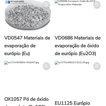
13759-92-7)
európio (N.º CAS:
34788-82-4)
VD0547 Materiais de
VD0686 Materiais de
evaporação de
evaporação de óxido
európio (Eu)
de európio (Eu2O3)
OX1057 Pó de óxido
EU1125 Európio