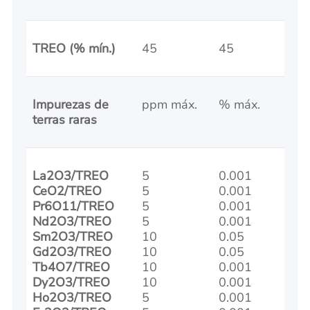
TREO (% mín.)
45
45
Impurezas de
ppm máx.
% máx.
terras raras
La2O3/TREO
5
0.001
CeO2/TREO
5
0.001
Pr6O11/TREO
5
0.001
Nd2O3/TREO
5
0.001
Sm2O3/TREO
10
0.05
Gd2O3/TREO
10
0.05
Tb4O7/TREO
10
0.001
Dy2O3/TREO
10
0.001
Ho2O3/TREO
5
0.001