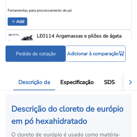
Ferramentas para processamento de pó
Add
LE0114 Argamassas e pilões de ágata
Pedido de cotação
Adicionar à comparação
Ferramentas para processamento de pó
Add
Descrição da
Especificação
SDS
Aval
Descrição do cloreto de európio
em pó hexahidratado
O cloreto de európio é usado como matéria-