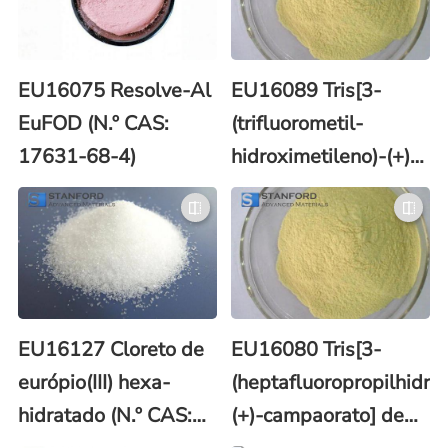
EU16075 Resolve-Al
EU16089 Tris[3-
EuFOD (N.º CAS:
(trifluorometil-
17631-68-4)
hidroximetileno)-(+)-
canforato] de európio
(N.º CAS: 34830-11-
0)
EU16127 Cloreto de
EU16080 Tris[3-
európio(III) hexa-
(heptafluoropropilhidro
hidratado (N.º CAS:
(+)-campaorato] de