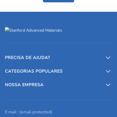
PRECISA DE AJUDA?
CATEGORIAS POPULARES
Conversores e calculadoras
Entre em contato conosco
Metais refratários
NOSSA EMPRESA
Solicite um orçamento
Materiais cerâmicos
Sobre nós
E mail :
[email protected]
Lista de consultas
Elementos de terras raras
Promoções atuais