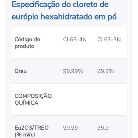
Especificação do cloreto de
európio hexahidratado em pó
Código do
CL63-4N
CL63-3N
produto
Grau
99.99%
99.9%
COMPOSIÇÃO
QUÍMICA
Eu2O3/TREO
99.99
99.9
(% mín.)