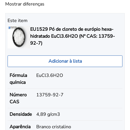
Mostrar diferenças
Este item
EU1529 Pó de cloreto de európio hexa-
hidratado EuCl3.6H2O (Nº CAS: 13759-
92-7)
Adicionar à lista
Fórmula
EuCl3.6H2O
química
Número
13759-92-7
CAS
Densidade
4,89 g/cm3
Aparência
Branco cristalino