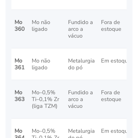
Mo
Mo não
Fundido a
Fora de
360
ligado
arco a
estoque
vácuo
Mo
Mo não
Metalurgia
Em estoque
361
ligado
do pó
Mo
Mo–0,5%
Fundido a
Fora de
363
Ti–0,1% Zr
arco a
estoque
(liga TZM)
vácuo
Mo
Mo–0,5%
Metalurgia
Em estoque
364
Ti–0,1% Zr
do pó