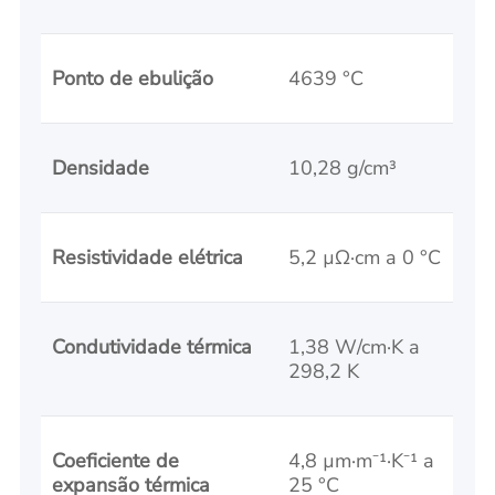
Ponto de ebulição
4639 °C
Densidade
10,28 g/cm³
Resistividade elétrica
5,2 µΩ·cm a 0 °C
Condutividade térmica
1,38 W/cm·K a
298,2 K
Coeficiente de
4,8 µm·m⁻¹·K⁻¹ a
expansão térmica
25 °C