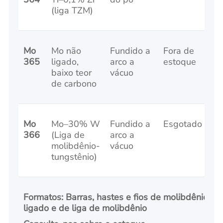
(liga TZM)
Mo
Mo não
Fundido a
Fora de
365
ligado,
arco a
estoque
baixo teor
vácuo
de carbono
Mo
Mo–30% W
Fundido a
Esgotado
366
(Liga de
arco a
molibdênio-
vácuo
tungstênio)
Formatos: Barras, hastes e fios de molibdênio nã
ligado e de liga de molibdênio