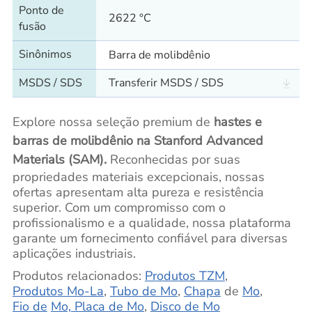
Ponto de
2622 °C
fusão
Sinônimos
Barra de molibdênio
MSDS / SDS
Transferir MSDS / SDS
Explore nossa seleção premium de
hastes e
barras de molibdênio na Stanford Advanced
Materials (SAM).
Reconhecidas por suas
propriedades materiais excepcionais, nossas
ofertas apresentam alta pureza e resistência
superior. Com um compromisso com o
profissionalismo e a qualidade, nossa plataforma
garante um fornecimento confiável para diversas
aplicações industriais.
Produtos relacionados:
Produtos TZM
,
Produtos Mo-La
,
Tubo de Mo
,
Chapa
de
Mo
,
Fio de
Mo, Placa de Mo
,
Disco de Mo