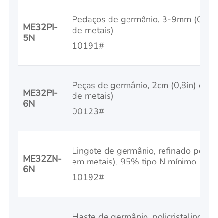
Pedaços de germânio, 3-9mm (0.1-0
ME32PI-
de metais)
5N
10191#
Peças de germânio, 2cm (0,8in) e a
ME32PI-
de metais)
6N
00123#
Lingote de germânio, refinado por 
ME32ZN-
em metais), 95% tipo N mínimo
6N
10192#
Haste de germânio, policristalino, 6