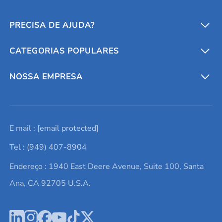
PRECISA DE AJUDA?
CATEGORIAS POPULARES
Conversores e calculadoras
Entre em contato conosco
Metais refratários
NOSSA EMPRESA
Solicite um orçamento
Materiais cerâmicos
Sobre nós
E mail :
[email protected]
Lista de consultas
Elementos de terras raras
Promoções atuais
Tel : (949) 407-8904
Termos e Condições
Alvos de pulverização catódica
Notícias e blogs
Endereço : 1940 East Deere Avenue, Suite 100, Santa
Política de Privacidade
Ácido hialurônico
Estudos de caso
Ana, CA 92705 U.S.A.
Novos produtos
Ímãs de neodímio
Perfil da Empresa