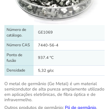
Número de
GE1069
catálogo.
Número CAS
7440-56-4
Ponto de
937.4 °C
fusão
Densidade
5,32 g/cc
O metal de germânio (Ge Metal) é um material
semicondutor de alta pureza amplamente utilizado
em aplicações eletrônicas, de fibra óptica e de
infravermelho.
Outros produtos de germânio:
Pó de germânio
,