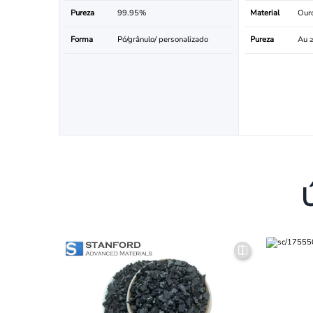
Pureza
99.95%
Material
Ouro
Forma
Pó/grânulo/ personalizado
Pureza
Au 