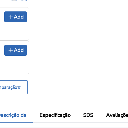
Cadinho de nitreto de boro
Add
pirolítico PBN0922, cadinhos 
Cadinhos e barquinhas de evaporação
WM0123 Barco de tungstênio
Add
(Barco de W de alta pureza)
Cadinhos e barquinhas de evaporação
mparação
escrição da
Especificação
SDS
Avaliaçõ