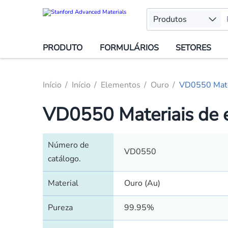
Produtos
PRODUTO
FORMULÁRIOS
SETORES
Início
Início
Elementos
Ouro
VD0550 Mater
VD0550 Materiais de 
Número de
VD0550
catálogo.
Material
Ouro (Au)
Pureza
99.95%