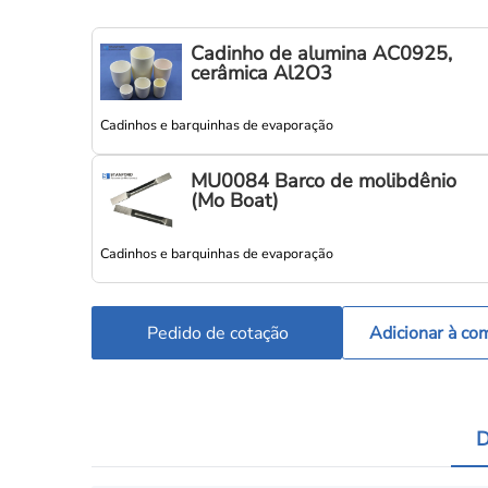
Cadinho de alumina AC0925,
cerâmica Al2O3
Cadinhos e barquinhas de evaporação
MU0084 Barco de molibdênio
(Mo Boat)
Cadinhos e barquinhas de evaporação
Pedido de cotação
Adicionar à co
D