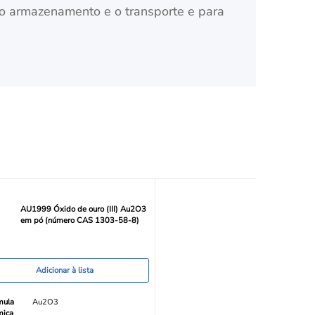
o armazenamento e o transporte e para
AU1999 Óxido de ouro (III) Au2O3
em pó (número CAS 1303-58-8)
Adicionar à lista
mula
Au2O3
mica