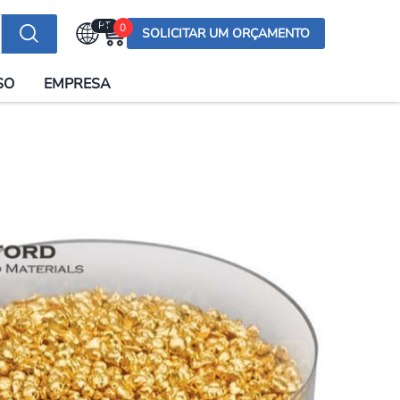
PT
0
SOLICITAR UM ORÇAMENTO
Selecionar a língua
SO
EMPRESA
English (US)
English (UK)
Española
Deutsch
Français
Italiano
日本語
Русский
한국어
Português
العربية