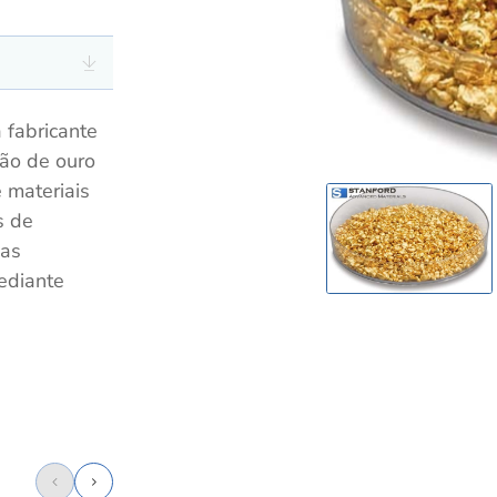
 fabricante
ção de ouro
 materiais
s de
mas
ediante