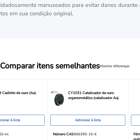
uidadosamente manuseados para evitar danos durante 
os em sua condição original.
Comparar itens semelhantes
Mostrar diferenças
 Cadinho de ouro (Au)
CY1031 Catalisador de ouro
organometálico (catalisador Au)
cionar à lista
Adicionar à lista
50 ml
Número CAS
866395-16-6
Fór
quí