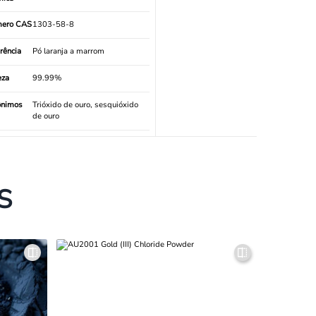
ero CAS
1303-58-8
rência
Pó laranja a marrom
eza
99.99%
ônimos
Trióxido de ouro, sesquióxido
de ouro
S