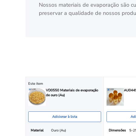
Nossos materiais de evaporação são c
preservar a qualidade de nossos produt
Este item
VD0550 Materiais de evaporação
AU0449
de ouro (Au)
Adicionar à lista
Adi
Material
Ouro (Au)
Dimensões
5-2