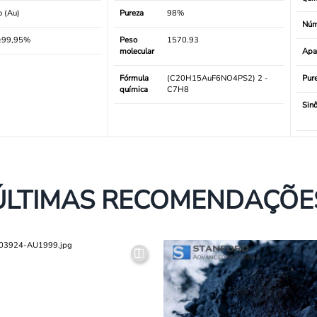
 (Au)
Pureza
98%
Núm
≥99,95%
Peso
1570.93
molecular
Apa
Fórmula
(C20H15AuF6NO4PS2) 2 -
Pur
química
C7H8
Sin
ÚLTIMAS RECOMENDAÇÕE