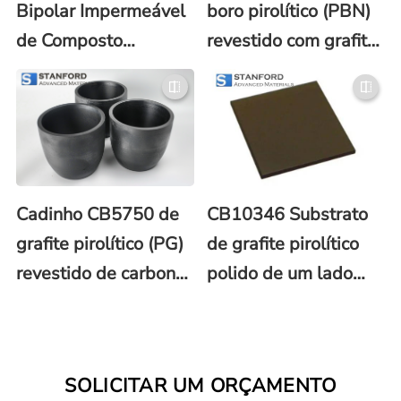
Bipolar Impermeável
boro pirolítico (PBN)
de Composto
revestido com grafite
Moldado a Granel
pirolítico (PG)
(BMC)
BN5749
(Descontinuado)
Cadinho CB5750 de
CB10346 Substrato
grafite pirolítico (PG)
de grafite pirolítico
revestido de carbono
polido de um lado
(C)
10x(4-5)X0,5 mm
SOLICITAR UM ORÇAMENTO