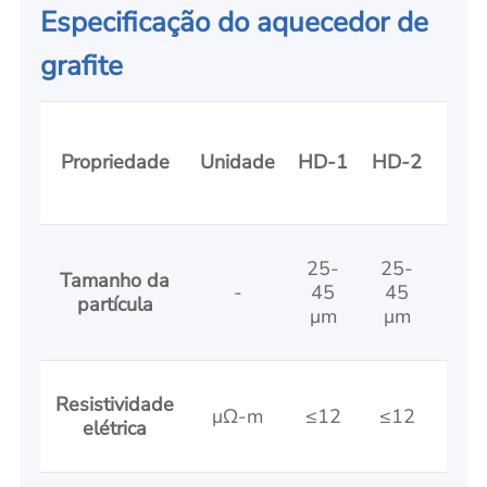
Especificação do aquecedor de
grafite
HD
Propriedade
Unidade
HD-1
HD-2
3
25-
25-
25-
Tamanho da
-
45
45
45
partícula
μm
μm
μm
Resistividade
10-
μΩ-m
≤12
≤12
elétrica
12