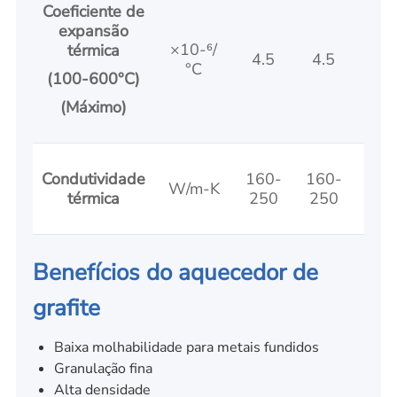
Coeficiente de
expansão
×10-⁶/
3.5
térmica
4.5
4.5
°C
5.0
(100-600°C)
(Máximo)
Condutividade
160-
160-
160
W/m-K
térmica
250
250
25
Benefícios do aquecedor de
grafite
Baixa molhabilidade para metais fundidos
Granulação fina
Alta densidade