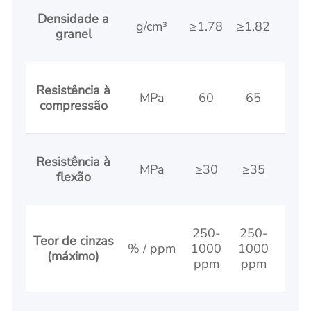
Densidade a
1.85
g/cm³
≥1.78
≥1.82
granel
1.9
Resistência à
85-
MPa
60
65
compressão
90
Resistência à
38-
MPa
≥30
≥35
flexão
45
250-
250-
150
Teor de cinzas
% / ppm
1000
1000
80
(máximo)
ppm
ppm
pp