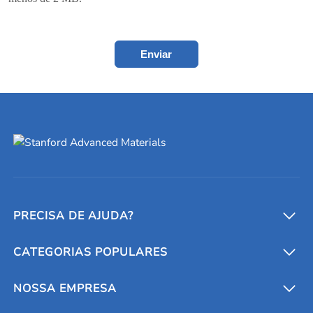
Enviar
PRECISA DE AJUDA?
CATEGORIAS POPULARES
Conversores e calculadoras
Entre em contato conosco
Metais refratários
NOSSA EMPRESA