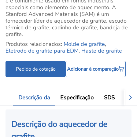
e é comumente usado em fornos industriais
especiais como elemento de aquecimento. A
Stanford Advanced Materials (SAM) é um
fornecedor líder de aquecedor de grafite, escudo
térmico de grafite, cadinho de grafite, bandeja de
grafite.
Produtos relacionados:
Molde de grafite
,
Eletrodo de grafite para EDM
,
Haste de grafite
Pedido de cotação
Adicionar à comparação
Descrição da
Especificação
SDS
Aval
Descrição do aquecedor de
grafite