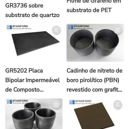
Filme de Grafeno em
GR3736 sobre
substrato de PET
substrato de quartzo
GR5202 Placa
Cadinho de nitreto de
Bipolar Impermeável
boro pirolítico (PBN)
de Composto
revestido com grafite
Moldado a Granel
pirolítico (PG)
(BMC)
BN5749
(Descontinuado)