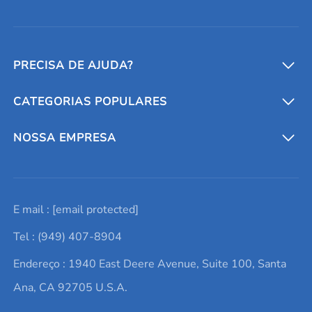
PRECISA DE AJUDA?
CATEGORIAS POPULARES
Conversores e calculadoras
Entre em contato conosco
Metais refratários
NOSSA EMPRESA
Solicite um orçamento
Materiais cerâmicos
Sobre nós
E mail :
[email protected]
Lista de consultas
Elementos de terras raras
Promoções atuais
Tel : (949) 407-8904
Termos e Condições
Alvos de pulverização catódica
Notícias e blogs
Endereço : 1940 East Deere Avenue, Suite 100, Santa
Política de Privacidade
Ácido hialurônico
Estudos de caso
Ana, CA 92705 U.S.A.