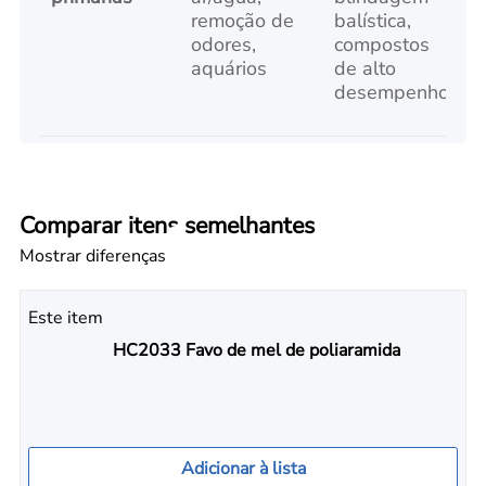
remoção de
balística,
a
odores,
compostos
e
aquários
de alto
l
desempenho
Comparar itens semelhantes
Mostrar diferenças
Este item
HC2033 Favo de mel de poliaramida
Adicionar à lista