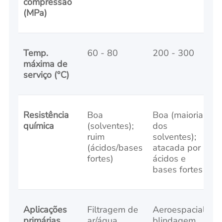
compressão
(MPa)
Temp.
60 - 80
200 - 300
8
máxima de
serviço (°C)
Resistência
Boa
Boa (maioria
E
química
(solventes);
dos
(
ruim
solventes);
b
(ácidos/bases
atacada por
s
fortes)
ácidos e
bases fortes
Aplicações
Filtragem de
Aeroespacial,
E
primárias
ar/água,
blindagem
i