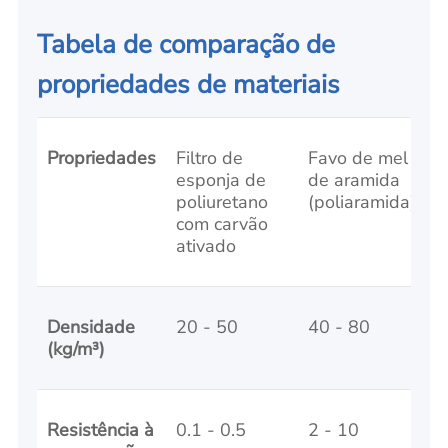
Tabela de comparação de
propriedades de materiais
Propriedades
Filtro de
Favo de mel
F
esponja de
de aramida
poliuretano
(poliaramida)
p
com carvão
ativado
Densidade
20 - 50
40 - 80
3
(kg/m³)
Resistência à
0.1 - 0.5
2 - 10
0