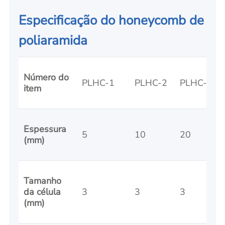
Especificação do honeycomb de
poliaramida
Número do
PLHC-1
PLHC-2
PLHC-3
item
Espessura
5
10
20
(mm)
Tamanho
da célula
3
3
3
(mm)