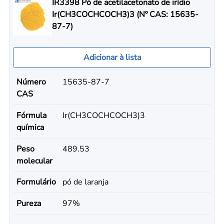
IR3398 Pó de acetilacetonato de irídio
Ir(CH3COCHCOCH3)3 (Nº CAS: 15635-
87-7)
Adicionar à lista
Número
15635-87-7
CAS
Fórmula
Ir(CH3COCHCOCH3)3
química
Peso
489.53
molecular
Formulário
pó de laranja
Pureza
97%