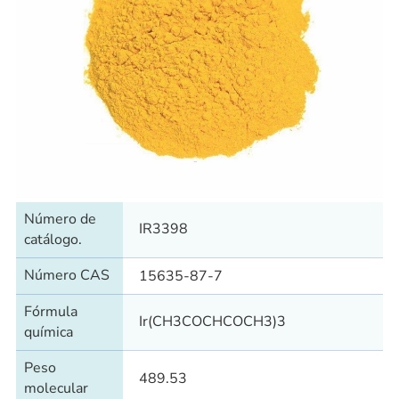
Número de
IR3398
catálogo.
Número CAS
15635-87-7
Fórmula
Ir(CH3COCHCOCH3)3
química
Peso
489.53
molecular