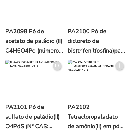
PA2098 Pó de
PA2100 Pó de
acetato de paládio (II)
dicloreto de
C4H6O4Pd (número
bis(trifenilfosfina)paládi
CAS: 3375-31-3)
[(C6H5)3P]2PdCl2
(número CAS: 13965-
03-2)
PA2101 Pó de
PA2102
sulfato de paládio(II)
Tetracloropaladato
O4PdS (Nº CAS:
de amônio(II) em pó