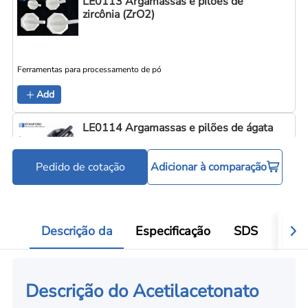
LE0113 Argamassas e pilões de
zircônia (ZrO2)
Ferramentas para processamento de pó
Add
LE0114 Argamassas e pilões de ágata
Pedido de cotação
Adicionar à comparação
Ferramentas para processamento de pó
Add
Descrição da
Especificação
SDS
Aval
Descrição do Acetilacetonato