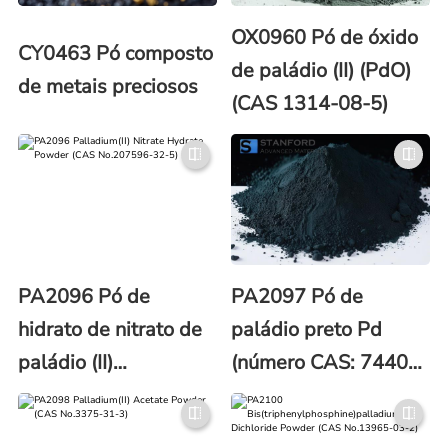
OX0960 Pó de óxido
CY0463 Pó composto
de paládio (II) (PdO)
de metais preciosos
(CAS 1314-08-5)
PA2096 Pó de
PA2097 Pó de
hidrato de nitrato de
paládio preto Pd
paládio (II)
(número CAS: 7440-
H2N2O7Pd (Nº CAS:
05-3)
207596-32-5)