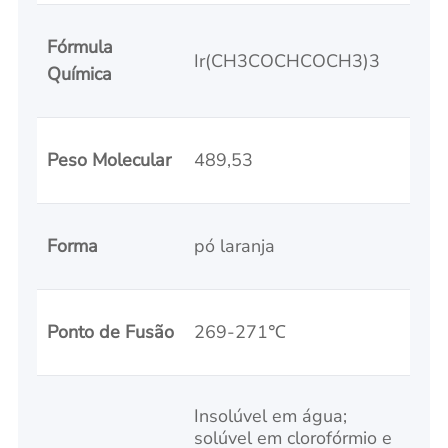
Fórmula
Ir(CH3COCHCOCH3)3
Química
Peso Molecular
489,53
Forma
pó laranja
Ponto de Fusão
269-271℃
Insolúvel em água;
solúvel em clorofórmio e