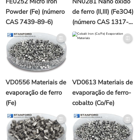
FE0252 Micro Iron
NN0281 Nano óxido
Powder (Fe) (número
de ferro (II,III) (Fe3O4)
CAS 7439-89-6)
(número CAS 1317-
61-9)
VD0556 Materiais de
VD0613 Materiais de
evaporação de ferro
evaporação de ferro-
(Fe)
cobalto (Co/Fe)