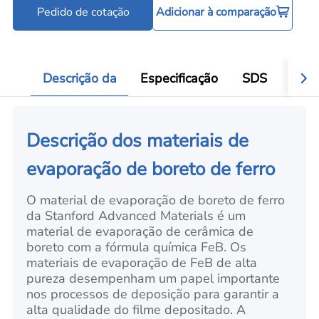
Pedido de cotação
Adicionar à comparação
Cadinhos e barquinhas de evaporação
C
Add
Descrição da
Especificação
SDS
Aval
Descrição dos materiais de
evaporação de boreto de ferro
O material de evaporação de boreto de ferro
da Stanford Advanced Materials é um
material de evaporação de cerâmica de
boreto com a fórmula química FeB. Os
materiais de evaporação de FeB de alta
pureza desempenham um papel importante
nos processos de deposição para garantir a
alta qualidade do filme depositado. A