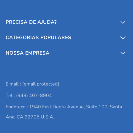
PRECISA DE AJUDA?
CATEGORIAS POPULARES
Conversores e calculadoras
Entre em contato conosco
Metais refratários
NOSSA EMPRESA
Solicite um orçamento
Materiais cerâmicos
Sobre nós
E mail :
[email protected]
Lista de consultas
Elementos de terras raras
Promoções atuais
Tel : (949) 407-8904
Termos e Condições
Alvos de pulverização catódica
Notícias e blogs
Endereço : 1940 East Deere Avenue, Suite 100, Santa
Política de Privacidade
Ácido hialurônico
Estudos de caso
Ana, CA 92705 U.S.A.
Novos produtos
Ímãs de neodímio
Perfil da Empresa