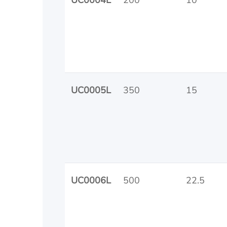
UC0004L
200
10
UC0005L
350
15
UC0006L
500
22.5