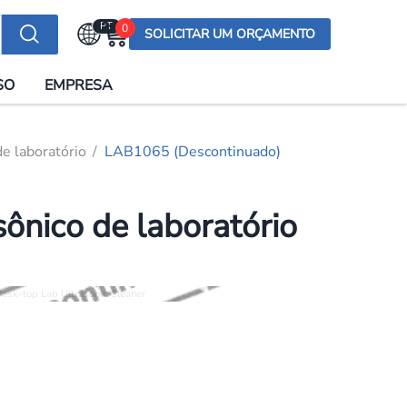
PT
0
SOLICITAR UM ORÇAMENTO
Selecionar a língua
SO
EMPRESA
English (US)
English (UK)
e laboratório
LAB1065 (Descontinuado)
Española
Deutsch
ônico de laboratório
Français
Italiano
日本語
Русский
한국어
Português
العربية