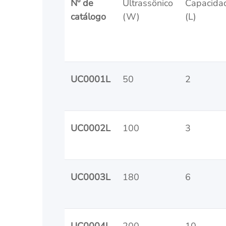
Nº de
Ultrassônico
Capacida
catálogo
(W)
(L)
UC0001L
50
2
UC0002L
100
3
UC0003L
180
6