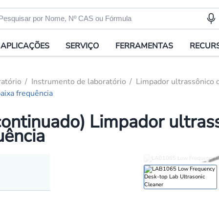
APLICAÇÕES
SERVIÇO
FERRAMENTAS
RECUR
atório
Instrumento de laboratório
Limpador ultrassônico d
aixa frequência
ntinuado) Limpador ultrass
uência