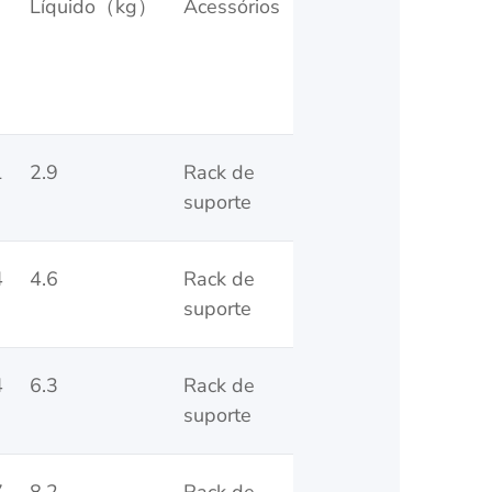
Líquido（kg）
Acessórios
1
2.9
Rack de
suporte
4
4.6
Rack de
suporte
4
6.3
Rack de
suporte