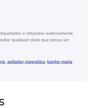
etiquetados e rotulados externamente
 evitar qualquer dano que possa ser
rio
,
agitador magnético
,
banho-maria
S