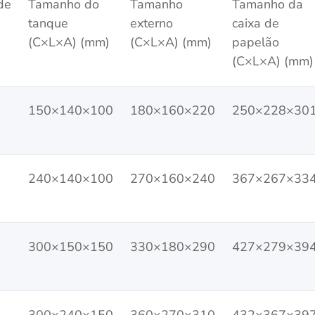
de
Tamanho do
Tamanho
Tamanho da
tanque
externo
caixa de
(C×L×A) (mm)
(C×L×A) (mm)
papelão
(C×L×A) (mm)
150×140×100
180×160×220
250×228×30
240×140×100
270×160×240
367×267×33
300×150×150
330×180×290
427×279×39