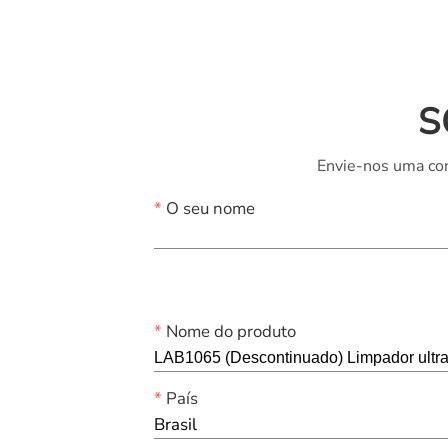
S
Envie-nos uma con
*
O seu nome
*
Nome do produto
*
País
Brasil