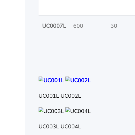
UC0007L
600
30
UC001L UC002L
UC003L UC004L