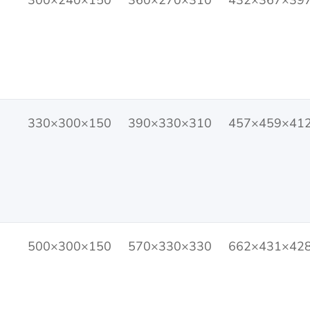
300×240×150
360×270×310
432×367×39
330×300×150
390×330×310
457×459×41
500×300×150
570×330×330
662×431×42