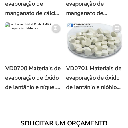
evaporação de
evaporação de
manganato de cálcio
manganato de
e lantânio
lantânio (LaMnO3)
(La0.67Ca0.33MnO3)
VD0700 Materiais de
VD0701 Materiais de
evaporação de óxido
evaporação de óxido
de lantânio e níquel
de lantânio e nióbio
(LaNiO3)
(LaNbO3)
SOLICITAR UM ORÇAMENTO