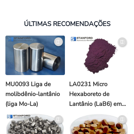
ÚLTIMAS RECOMENDAÇÕES
MU0093 Liga de
LA0231 Micro
molibdênio-lantânio
Hexaboreto de
(liga Mo-La)
Lantânio (LaB6) em
Pó (Nº CAS 12008-
21-8)