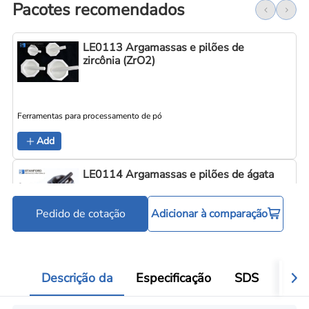
Pacotes recomendados
LE0113 Argamassas e pilões de
zircônia (ZrO2)
Ferramentas para processamento de pó
Add
LE0114 Argamassas e pilões de ágata
Pedido de cotação
Adicionar à comparação
Ferramentas para processamento de pó
Add
Descrição da
Especificação
SDS
Aval