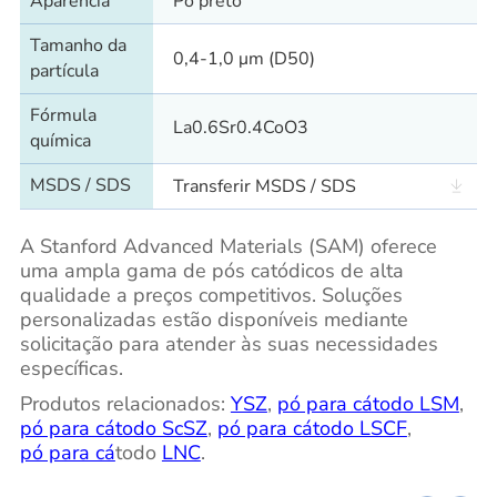
Aparência
Pó preto
Tamanho da
0,4-1,0 μm (D50)
partícula
Fórmula
La0.6Sr0.4CoO3
química
MSDS / SDS
Transferir MSDS / SDS
A Stanford Advanced Materials (SAM) oferece
uma ampla gama de pós catódicos de alta
qualidade a preços competitivos. Soluções
personalizadas estão disponíveis mediante
solicitação para atender às suas necessidades
específicas.
Produtos relacionados:
YSZ
,
pó para cátodo LSM
,
pó para cátodo ScSZ
,
pó para cátodo LSCF
,
pó para cá
todo
LNC
.