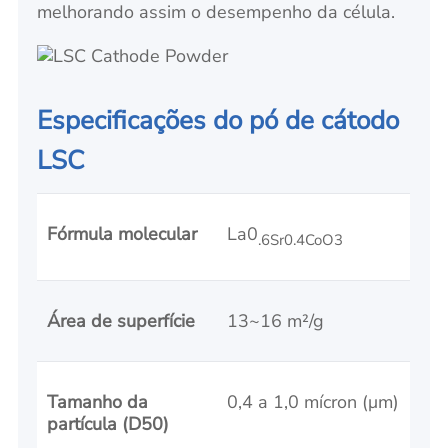
melhorando assim o desempenho da célula.
Especificações do pó de cátodo
LSC
Fórmula molecular
La0
.6Sr0
.
4CoO3
Área de superfície
13~16 m²/g
Tamanho da
0,4 a 1,0 mícron (μm)
partícula (D50)