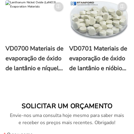
e lantânio
lantânio (LaMnO3)
(La0.67Ca0.33MnO3)
VD0700 Materiais de
VD0701 Materiais de
evaporação de óxido
evaporação de óxido
de lantânio e níquel
de lantânio e nióbio
(LaNiO3)
(LaNbO3)
SOLICITAR UM ORÇAMENTO
Envie-nos uma consulta hoje mesmo para saber mais
e receber os preços mais recentes. Obrigado!