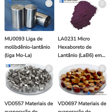
MU0093 Liga de
LA0231 Micro
molibdênio-lantânio
Hexaboreto de
(liga Mo-La)
Lantânio (LaB6) em
Pó (Nº CAS 12008-
21-8)
VD0557 Materiais de
VD0697 Materiais de
evaporação de
evaporação de