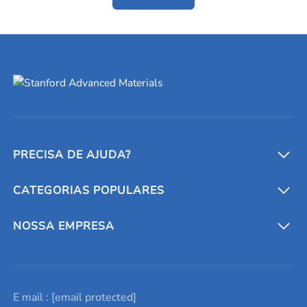
PRECISA DE AJUDA?
CATEGORIAS POPULARES
Conversores e calculadoras
Entre em contato conosco
Metais refratários
NOSSA EMPRESA
Solicite um orçamento
Materiais cerâmicos
Sobre nós
E mail :
[email protected]
Lista de consultas
Elementos de terras raras
Promoções atuais