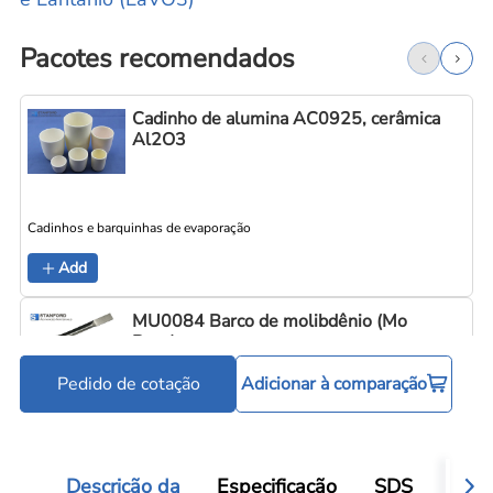
Pacotes recomendados
Cadinho de alumina AC0925, cerâmica
Al2O3
Cadinhos e barquinhas de evaporação
C
Add
MU0084 Barco de molibdênio (Mo
Boat)
Pedido de cotação
Adicionar à comparação
Cadinhos e barquinhas de evaporação
C
Add
Descrição da
Especificação
SDS
Aval