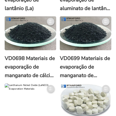
lantânio (La)
aluminato de lantânio
(LaAlO3)
VD0698 Materiais de
VD0699 Materiais de
evaporação de
evaporação de
manganato de cálcio
manganato de
e lantânio
lantânio (LaMnO3)
(La0.67Ca0.33MnO3)