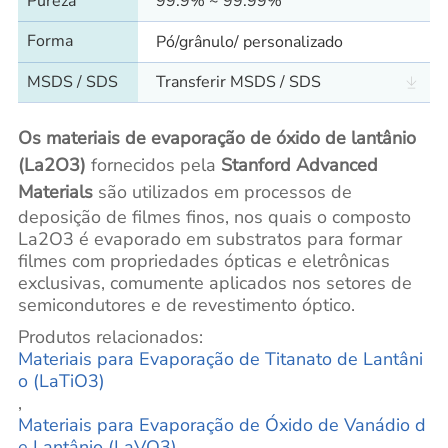
Pureza
99.9% ~ 99.99%
Forma
Pó/grânulo/ personalizado
MSDS / SDS
Transferir MSDS / SDS
Os materiais de evaporação de óxido de lantânio
(La2O3)
fornecidos pela
Stanford Advanced
Materials
são utilizados em processos de
deposição de filmes finos, nos quais o composto
La2O3 é evaporado em substratos para formar
filmes com propriedades ópticas e eletrônicas
exclusivas, comumente aplicados nos setores de
semicondutores e de revestimento óptico.
Produtos relacionados:
Materiais para Evaporação de Titanato de Lantâni
o (LaTiO3)
,
Materiais para Evaporação de Óxido de Vanádio d
e Lantânio (LaVO3)