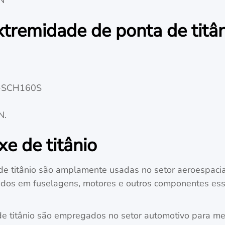
xtremidade de ponta de titâ
S-SCH160S
N.
xe de titânio
de titânio são amplamente usadas no setor aeroespacial
sados em fuselagens, motores e outros componentes esse
de titânio são empregados no setor automotivo para melh