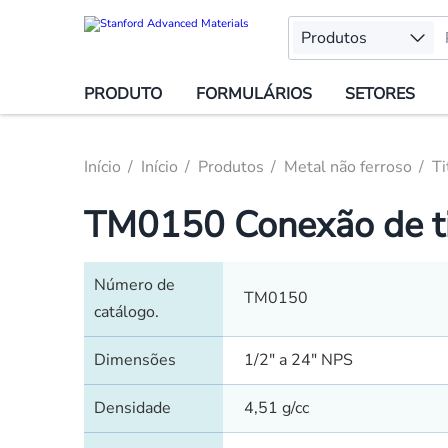
Produtos
PRODUTO
FORMULÁRIOS
SETORES
Início
Início
Produtos
Metal não ferroso
Ti
TM0150 Conexão de titâ
Número de
TM0150
catálogo.
Dimensões
1/2" a 24" NPS
Densidade
4,51 g/cc