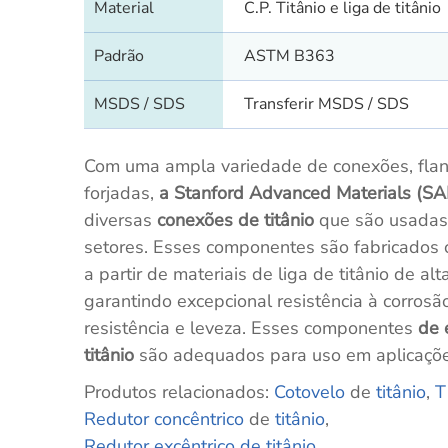
Material
C.P. Titânio e liga de titânio
Padrão
ASTM B363
MSDS / SDS
Transferir MSDS / SDS
Com uma ampla variedade de conexões, fla
forjadas,
a Stanford Advanced Materials (S
diversas
conexões de titânio
que são usadas
setores. Esses componentes são fabricados 
a partir de materiais de liga de titânio de al
garantindo excepcional resistência à corrosão
resistência e leveza. Esses componentes
de 
titânio
são adequados para uso em aplicaçõe
Produtos relacionados:
Cotovelo
de
titânio
,
T
Redutor concêntrico
de
titânio
,
Redutor excêntrico de titânio