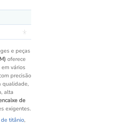
nges e peças
AM)
oferece
 em vários
com precisão
ta qualidade,
, alta
encaixe de
s exigentes.
 de titânio
,