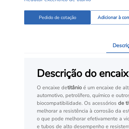
Pedido de cotação
Adicionar à co
Descri
Descrição do encaixe 
O encaixe de
titânio
é um encaixe de alt
automotivo, petrolífero, químico e outros
biocompatibilidade. Os acessórios
de t
melhorar a resistência à corrosão da es
o que pode melhorar efetivamente a vid
e tubos de alto desempenho e resistent