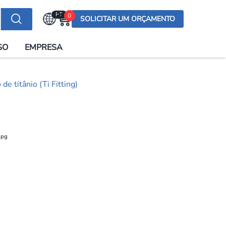
PT
0
SOLICITAR UM ORÇAMENTO
Selecionar a língua
SO
EMPRESA
English (US)
English (UK)
 titânio (Ti Fitting)
Española
Deutsch
Français
Italiano
日本語
Русский
한국어
Português
العربية