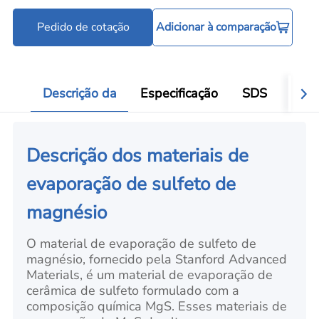
Pedido de cotação
Adicionar à comparação
Cadinhos e barquinhas de evaporação
C
Add
Descrição da
Especificação
SDS
Aval
Descrição dos materiais de
evaporação de sulfeto de
magnésio
O material de evaporação de sulfeto de
magnésio, fornecido pela Stanford Advanced
Materials, é um material de evaporação de
cerâmica de sulfeto formulado com a
composição química MgS. Esses materiais de