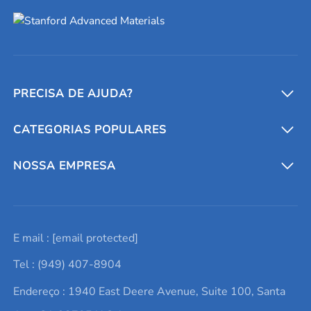
PRECISA DE AJUDA?
CATEGORIAS POPULARES
Conversores e calculadoras
Entre em contato conosco
Metais refratários
NOSSA EMPRESA
Solicite um orçamento
Materiais cerâmicos
Sobre nós
E mail :
[email protected]
Lista de consultas
Elementos de terras raras
Promoções atuais
Tel : (949) 407-8904
Termos e Condições
Alvos de pulverização catódica
Notícias e blogs
Endereço : 1940 East Deere Avenue, Suite 100, Santa
Política de Privacidade
Ácido hialurônico
Estudos de caso