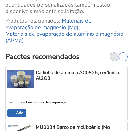
quantidades personalizadas também estão
disponíveis mediante solicitação.
Produtos relacionados:
Materiais
de
evaporação de magnésio (Mg)
,
Materiais de evaporação de alumínio e magnésio
(Al/Mg)
Pacotes recomendados
Cadinho de alumina AC0925, cerâmica
Al2O3
Cadinhos e barquinhas de evaporação
C
Add
MU0084 Barco de molibdênio (Mo
Boat)