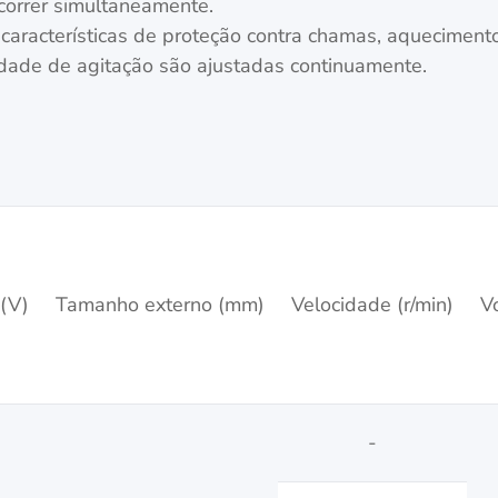
correr simultaneamente.
aracterísticas de proteção contra chamas, aquecimento
idade de agitação são ajustadas continuamente.
(V)
Tamanho externo (mm)
Velocidade (r/min)
V
-