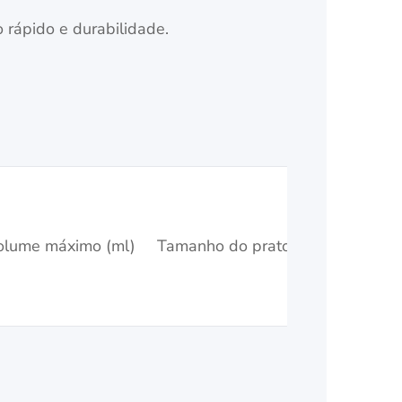
 rápido e durabilidade.
Tempe
máxi
olume máximo (ml)
Tamanho do prato (mm)
plac
Tempe
(
7