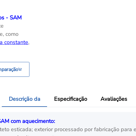
cos - SAM
ce
de, como
a constante
,
mparação
Descrição da
Especificação
Avaliações
 SAM com aquecimento:
teto esticada; exterior processado por fabricação para 