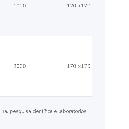
1000
120 ×120
7
7
2000
170 ×170
7
a, pesquisa científica e laboratórios