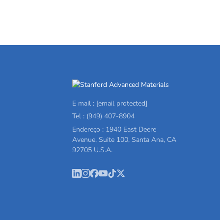
E mail :
[email protected]
Tel : (949) 407-8904
Endereço : 1940 East Deere
Avenue, Suite 100, Santa Ana, CA
92705 U.S.A.