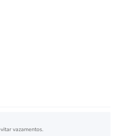
Nederland
Polska
Sverige
भारत
evitar vazamentos.