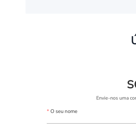
S
Envie-nos uma con
*
O seu nome