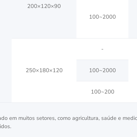
200×120×90
100~2000
-
250×180×120
100~2000
100~200
o em muitos setores, como agricultura, saúde e medicin
idos.