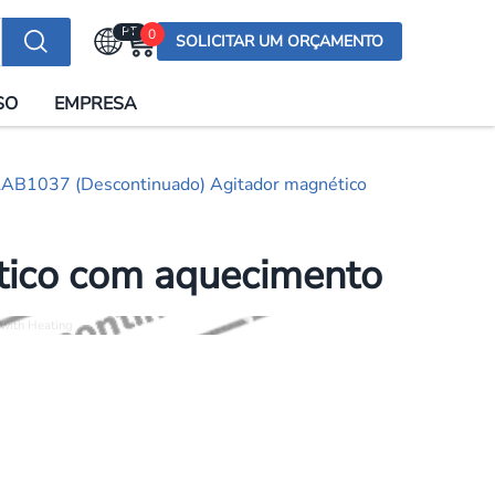
PT
0
SOLICITAR UM ORÇAMENTO
Selecionar a língua
SO
EMPRESA
English (US)
English (UK)
AB1037 (Descontinuado) Agitador magnético
Española
Deutsch
tico com aquecimento
Français
Italiano
日本語
Русский
한국어
Português
العربية