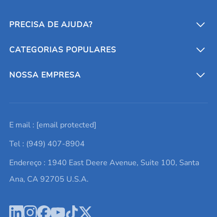
PRECISA DE AJUDA?
CATEGORIAS POPULARES
Conversores e calculadoras
Entre em contato conosco
Metais refratários
NOSSA EMPRESA
Solicite um orçamento
Materiais cerâmicos
Sobre nós
E mail :
[email protected]
Lista de consultas
Elementos de terras raras
Promoções atuais
Tel : (949) 407-8904
Termos e Condições
Alvos de pulverização catódica
Notícias e blogs
Endereço : 1940 East Deere Avenue, Suite 100, Santa
Política de Privacidade
Ácido hialurônico
Estudos de caso
Ana, CA 92705 U.S.A.
Novos produtos
Ímãs de neodímio
Perfil da Empresa