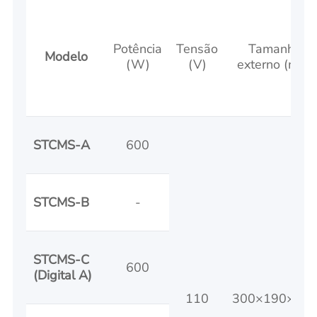
Potência
Tensão
Tamanho
Modelo
(W)
(V)
externo (mm)
STCMS-A
600
STCMS-B
-
STCMS-C
600
(Digital A)
110
300×190×12