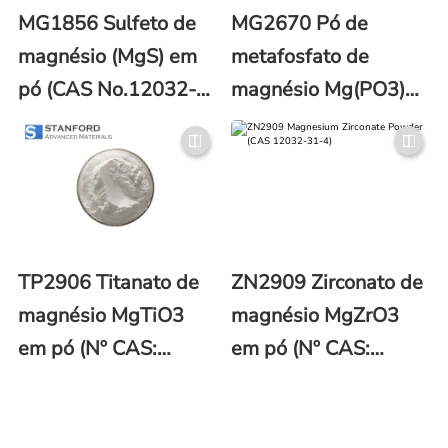
MG1856 Sulfeto de
MG2670 Pó de
magnésio (MgS) em
metafosfato de
pó (CAS No.12032-
magnésio Mg(PO3)2
36-9)
(Nº CAS: 13573-12-
1)
TP2906 Titanato de
ZN2909 Zirconato de
magnésio MgTiO3
magnésio MgZrO3
em pó (Nº CAS:
em pó (Nº CAS:
12032-30-3)
12032-31-4)