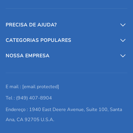
PRECISA DE AJUDA?
CATEGORIAS POPULARES
Conversores e calculadoras
Entre em contato conosco
Metais refratários
NOSSA EMPRESA
Solicite um orçamento
Materiais cerâmicos
Sobre nós
E mail :
[email protected]
Lista de consultas
Elementos de terras raras
Promoções atuais
Tel : (949) 407-8904
Termos e Condições
Alvos de pulverização catódica
Notícias e blogs
Endereço : 1940 East Deere Avenue, Suite 100, Santa
Política de Privacidade
Ácido hialurônico
Estudos de caso
Ana, CA 92705 U.S.A.
Novos produtos
Ímãs de neodímio
Perfil da Empresa