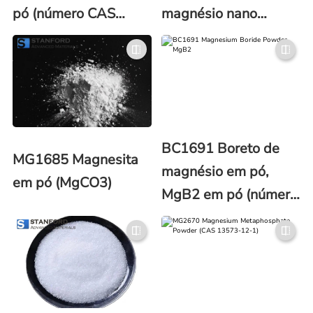
pó (número CAS
magnésio nano
7783-40-6)
[Mg(OH)2] (número
CAS 1309-42-8)
BC1691 Boreto de
MG1685 Magnesita
magnésio em pó,
em pó (MgCO3)
MgB2 em pó (número
CAS 12007-25-9)