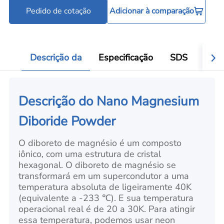
Pedido de cotação
Adicionar à comparação
Ferramentas para processamento de pó
Add
Descrição da
Especificação
SDS
Aval
Descrição do Nano Magnesium
Diboride Powder
O diboreto de magnésio é um composto
iônico, com uma estrutura de cristal
hexagonal. O diboreto de magnésio se
transformará em um supercondutor a uma
temperatura absoluta de ligeiramente 40K
(equivalente a -233 ℃). E sua temperatura
operacional real é de 20 a 30K. Para atingir
essa temperatura, podemos usar neon