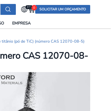
PT
0
SOLICITAR UM ORÇAMENTO
Selecionar a língua
SO
EMPRESA
English (US)
English (UK)
 titânio (pó de TiC) (número CAS 12070-08-5)
Española
Deutsch
(número CAS 12070-08-
Français
Italiano
日本語
Русский
한국어
Português
العربية