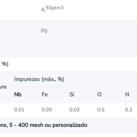
93g/cm3
4,
Pó
, %)
Impurezas (máx., %)
vre
Nb
Fe
Si
O
N
0.01
0.05
0.02
0.5
0.2
ons, 5 - 400 mesh ou personalizado