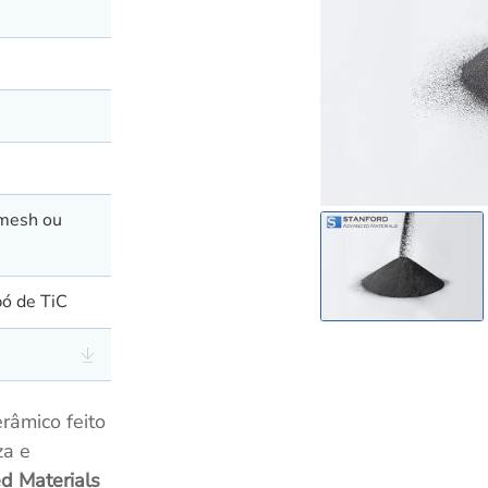
 mesh ou
pó de TiC
râmico feito
za e
d Materials