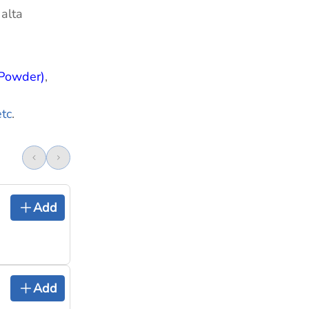
 alta
 Powder)
,
etc
.
Add
Add