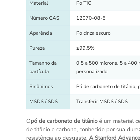
Material
Pó TIC
Número CAS
12070-08-5
Aparência
Pó cinza escuro
Pureza
≥99.5%
Tamanho da
0,5 a 500 mícrons, 5 a 400
partícula
personalizado
Sinônimos
Pó de carboneto de titânio, 
MSDS / SDS
Transferir MSDS / SDS
O
pó de carboneto de titânio
é um material ce
de titânio e carbono, conhecido por sua dure
resistência ao desgaste.
A Stanford Advance